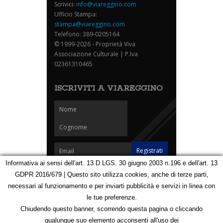
Scrivici:
info@viareggino.com
Ufficio Stampa:
stampa@viareggino.com
Telefono: 389-0205164
© 1999-2026 - Proprietà Viva
Associazione Culturale | P.Iva
02361310465
ISCRIVITI A VIAREGGINO
Informativa ai sensi dell'art. 13 D.LGS. 30 giugno 2003 n.196 e dell'art. 13
GDPR 2016/679 | Questo sito utilizza cookies, anche di terze parti,
Homepage
Notizie
Speciali
Eventi
Foto Carnevale
necessari al funzionamento e per inviarti pubblicità e servizi in linea con
Foto Viareggino
Partners
Contatti
le tue preferenze.
Privacy e Cookie Policy
Mappa
Chiudendo questo banner, scorrendo questa pagina o cliccando
qualunque suo elemento acconsenti all'uso dei