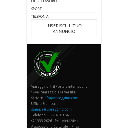
OFFRO LAVORO
SPORT
TELEFONIA
INSERISCI IL TUO
ANNUNCIO
Viareggino.it, il Portale internet che
"vive" Viareggio e la Versilia
Scrivici:
info@viareggino.com
Ufficio Stampa:
stampa@viareggino.com
Telefono: 389-0205164
© 1999-2026 - Proprietà Viva
Associazione Culturale | P.Iva