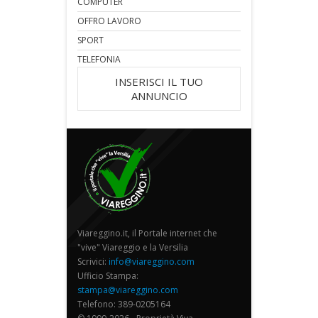
COMPUTER
OFFRO LAVORO
SPORT
TELEFONIA
INSERISCI IL TUO
ANNUNCIO
Viareggino.it, il Portale internet che
"vive" Viareggio e la Versilia
Scrivici:
info@viareggino.com
Ufficio Stampa:
stampa@viareggino.com
Telefono: 389-0205164