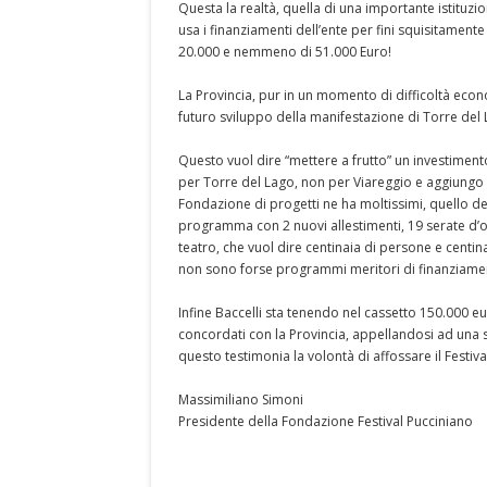
Questa la realtà, quella di una importante istituzi
usa i finanziamenti dell’ente per fini squisitamente 
20.000 e nemmeno di 51.000 Euro!
La Provincia, pur in un momento di difficoltà eco
futuro sviluppo della manifestazione di Torre del 
Questo vuol dire “mettere a frutto” un investimento
per Torre del Lago, non per Viareggio e aggiungo c
Fondazione di progetti ne ha moltissimi, quello d
programma con 2 nuovi allestimenti, 19 serate d’ope
teatro, che vuol dire centinaia di persone e centinai
non sono forse programmi meritori di finanziamen
Infine Baccelli sta tenendo nel cassetto 150.000 e
concordati con la Provincia, appellandosi ad una se
questo testimonia la volontà di affossare il Festiva
Massimiliano Simoni
Presidente della Fondazione Festival Pucciniano