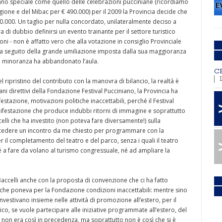
 anno speciale come quello delle celebrazioni pucciniane (ricordiamo
egione e del Mibac per € 490.000) per il 2009 la Provincia decide che
20.000. Un taglio per nulla concordato, unilateralmente deciso a
i dubbio definirsi un evento trainante per il settore turistico
moni - non è affatto vero che alla votazione in consiglio Provinciale
 a seguito della grande umiliazione imposta dalla sua maggioranza
la minoranza ha abbandonato l’aula.
C
l ripristino del contributo con la manovra di bilancio, la realtà è
 direttivi della Fondazione Festival Pucciniano, la Provincia ha
stazione, motivazioni politiche inaccettabili, perché il Festival
anifestazione che produce indubbi ritorni di immagine e soprattutto
ccelli che ha investito (non poteva fare diversamente!) sulla
ncedere un incontro da me chiesto per programmare con la
er il completamento del teatro e del parco, senza i quali il teatro
 né a fare da volano al turismo congressuale, né ad ampliare la
ccelli anche con la proposta di convenzione che ci ha fatto
 che poneva per la Fondazione condizioni inaccettabili: mentre sino
nvestivano insieme nelle attività di promozione all’estero, per il
co, se vuole partecipare alle iniziative programmate all’estero, del
e non era così in precedenza, ma soprattutto non è così che si è