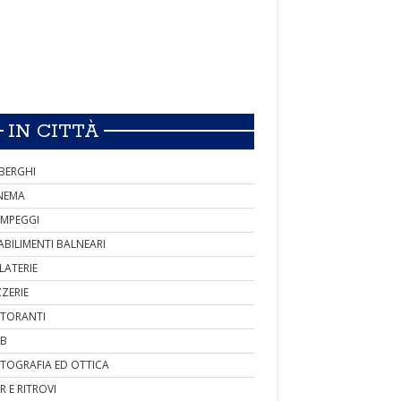
IN CITTÀ
BERGHI
NEMA
MPEGGI
ABILIMENTI BALNEARI
LATERIE
ZZERIE
STORANTI
B
TOGRAFIA ED OTTICA
R E RITROVI