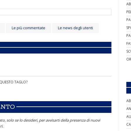
AB
PE
PA
Le più commentate
Le news degli utenti
SP
PA
FA
SC
OR
I QUESTO TAGLO?
AB
ENTO
AN
AU
to, solo se lo desideri, per avvisarti della presenza di nuovi
CA
i.