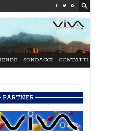
Festival La Versiliana - La direttrice lucchese Beatrice Venezi
IENDE
SONDAGGI
CONTATTI
PARTNER