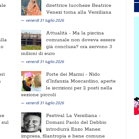
ale
direttrice lucchese Beatrice
Venezi torna alla Versiliana
venerdì 31 luglio 2026
Attualità -
Ma la piscina
lla
comunale non doveva essere
no
già conclusa? ora servono 3
milioni di euro
venerdì 31 luglio 2026
ri
Forte dei Marmi -
Nido
a
d'Infanzia Moscardino, aperte
le iscrizioni per 2 posti nella
sezione piccoli
venerdì 31 luglio 2026
ne
Festival La Versiliana -
i sul
Domani Paolo del Debbio
introdurrà Enzo Manes:
impresa, filantropia e bene comune