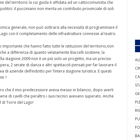
one del territorio la cui guida è affidata ad un cattocomunista che
politici: il pucciniano non merita un contributo provinciale di soli
nomica generale, non può sottrarsi alla necessità di programmare il
Lago con il completamento delle infrastrutture connesse al teatro.
 importante che hanno fatto tutte le istituzioni del territorio,non
he a differenza di quanto velatamente Baccelli sostiene, la
ella stagione 2009 non è un più solo un progetto, ma un preciso
AL
ra, 2 serate di danza e altri spettacoli pensati per far lavorare il
CI
a di aziende dell’indotto per l’intera stagione turistica. E questi
CA
ti ?
ST
uro che il mio predecessore aveva messo in bilancio, dopo averli
GE
rie di cavilli che peraltro i suoi tecnici avevano superato. Anche
PI
l di Torre del Lago!
RI
PU
FO
BA