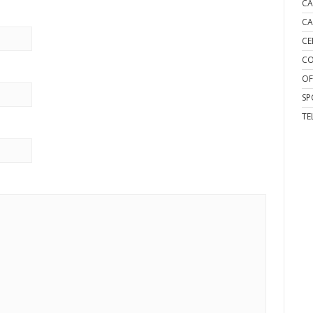
CA
CA
CE
CO
OF
SP
TE