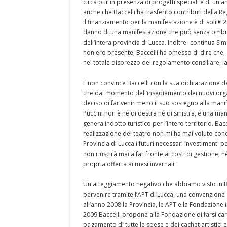
circa pur in presenza di progetti speciali e di un
anche che Baccelli ha trasferito contributi della R
il finanziamento per la manifestazione è di soli € 
danno di una manifestazione che può senza ombra d
dell’intera provincia di Lucca. Inoltre- continua Si
non ero presente; Baccelli ha omesso di dire che,
nel totale disprezzo del regolamento consiliare, 
E non convince Baccelli con la sua dichiarazione de
che dal momento dell’insediamento dei nuovi organi
deciso di far venir meno il suo sostegno alla manife
Puccini non è né di destra né di sinistra, è una m
genera indotto turistico per l’intero territorio. Ba
realizzazione del teatro non mi ha mai voluto co
Provincia di Lucca i futuri necessari investimenti p
non riuscirà mai a far fronte ai costi di gestione,
propria offerta ai mesi invernali.
Un atteggiamento negativo che abbiamo visto in Ba
pervenire tramite l’APT di Lucca, una convenzione
all’anno 2008 la Provincia, le APT e la Fondazione i
2009 Baccelli propone alla Fondazione di farsi cari
pagamento di tutte le spese e dei cachet artistici 