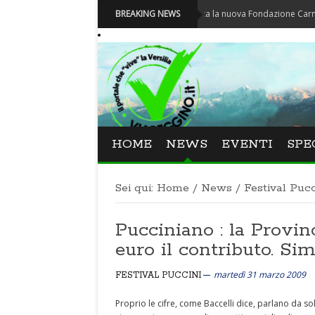
Carnevale - Nominata la nuova Fondazione Carnevale di Vi
BREAKING NEWS
HOME
NEWS
EVENTI
SPE
Sei qui:
Home
/
News
/
Festival Pucc
Pucciniano : la Provinc
euro il contributo. Sim
martedì 31 marzo 2009
FESTIVAL PUCCINI
Proprio le cifre, come Baccelli dice, parlano da s