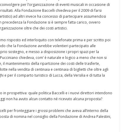
coinvolgere per l’organizzazione di eventi musicali in occasione di
isultati. Alla Fondazione Baccelli chiedeva per il 2009 di farsi
t artistici) ad altri invece ha concesso di partecipare assumendosi
ui in precedenza la Fondazione si è sempre fatta carico, ovvero
anizzazione oltre che dei costi artistici.
o risposto ed interloquito con telefonate prima e per scritto poi
endo che la Fondazione avrebbe volentieri partecipato alle
roprio sostegno, e messo a disposizione i propri spazi per la
 Pucciniano chiedeva, com’ è naturale e logico a meno che non si
 il mantenimento della ripartizione dei costi delle trasferte,
te nella vendita di centinaia e centinaia di biglietti che oltre agli
i e per il comparto turistico di Lucca, della Versilia e di tutta la
 in prospettiva: quale politica Baccelli e i nuovi direttori intendono
 oggi non ha avuto alcun contatto né ricevuto alcuna proposta?
lli per fronteggiare i grossi problemi che aveva all’interno della
posta di nomina nel consiglio della Fondazione di Andrea Palestini,