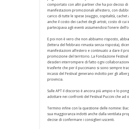
comportato con altri partner che ha poi deciso di 
manifestazioni promozionali all’estero, con dubbi r
carico di tutte le spese (viaggio, ospitalità, cache
anche il costo dei cachet degli artisti, costo di c
partecipava agli eventi assumendosi l’onere dell’org
E poi non è vero che non abbiamo risposto, abbiam
(lettera del febbraio rimasta senza risposta), dic
manifestazioni all’estero e continuato a dare il p
promozione del territorio. La Fondazione Festival
desideri interrompere di fatto ogni collaborazione,
trasferte che per il pucciniano si sono sempre tradot
incassi del Festival generano indotto per gli albergh
provincia.
Sulle APT il discorso è ancora più ampio e lo pongo
adottare nei confronti del Festival Puccini che ad
Termino infine con la questione delle nomine: Bacce
sua maggioranza indotti anche dalla ventilata pro
decise di confermare i consiglieri uscenti.