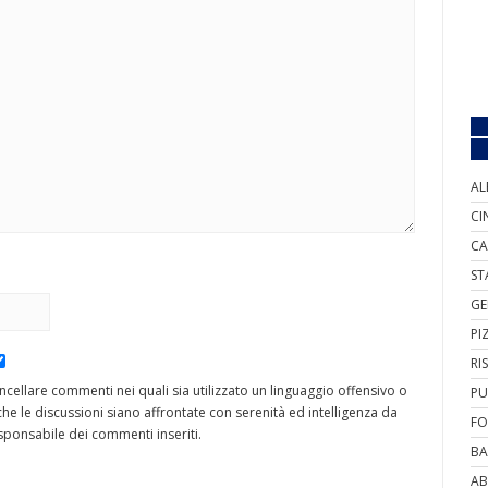
AL
CI
CA
ST
GE
PI
RI
cancellare commenti nei quali sia utilizzato un linguaggio offensivo o
PU
he le discussioni siano affrontate con serenità ed intelligenza da
FO
ponsabile dei commenti inseriti.
BA
AB