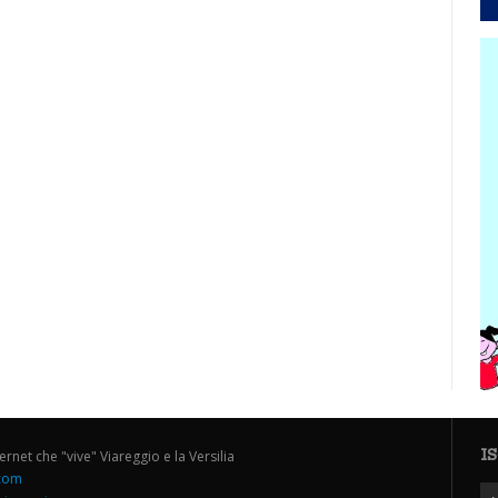
I
ternet che "vive" Viareggio e la Versilia
.com