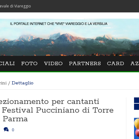
areggio
CIALI
FOTO
VIDEO
PARTNERS
CARD
AZ
ini
/
Dettaglio
rfezionamento per cantanti
e Festival Pucciniano di Torre
a Parma
0