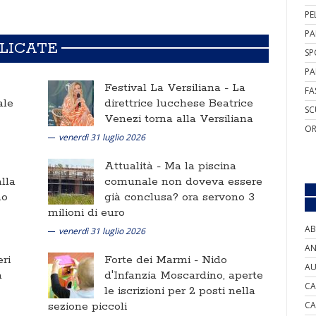
PE
PA
BLICATE
SP
PA
Festival La Versiliana -
La
FA
ale
direttrice lucchese Beatrice
SC
Venezi torna alla Versiliana
OR
venerdì 31 luglio 2026
Attualità -
Ma la piscina
lla
comunale non doveva essere
no
già conclusa? ora servono 3
milioni di euro
AB
venerdì 31 luglio 2026
AN
ri
Forte dei Marmi -
Nido
AU
a
d'Infanzia Moscardino, aperte
CA
le iscrizioni per 2 posti nella
sezione piccoli
CA