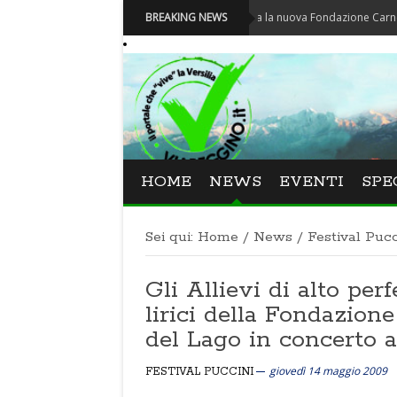
Carnevale - Nominata la nuova Fondazione Carnevale di Vi
BREAKING NEWS
HOME
NEWS
EVENTI
SPE
Sei qui:
Home
/
News
/
Festival Pucc
Gli Allievi di alto pe
lirici della Fondazion
del Lago in concerto 
giovedì 14 maggio 2009
FESTIVAL PUCCINI