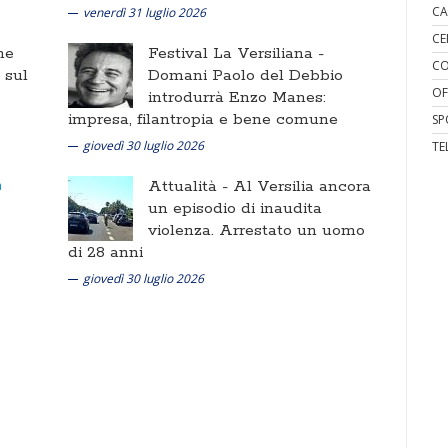
CA
venerdì 31 luglio 2026
CE
ne
Festival La Versiliana -
CO
i sul
Domani Paolo del Debbio
OF
introdurrà Enzo Manes:
impresa, filantropia e bene comune
SP
giovedì 30 luglio 2026
TE
Attualità -
Al Versilia ancora
un episodio di inaudita
violenza. Arrestato un uomo
di 28 anni
giovedì 30 luglio 2026