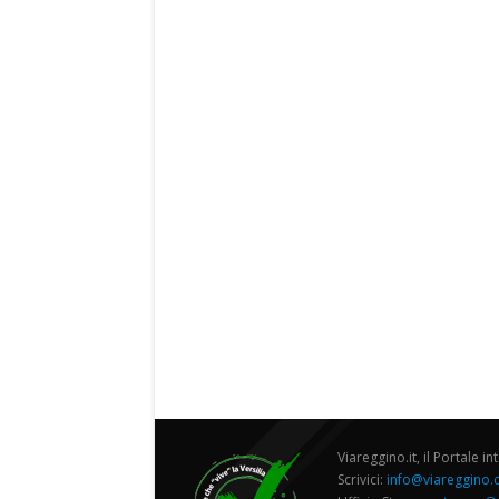
Viareggino.it, il Portale in
Scrivici:
info@viareggino