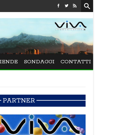
Festival La Versiliana - La direttrice lucchese Beatrice Venezi
IENDE
SONDAGGI
CONTATTI
PARTNER