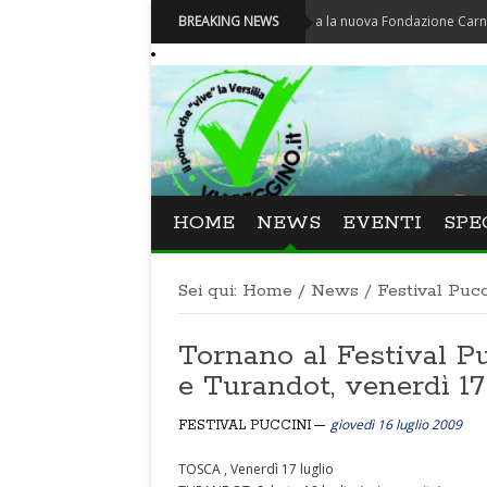
Carnevale - Nominata la nuova Fondazione Carnevale di Vi
BREAKING NEWS
HOME
NEWS
EVENTI
SPE
Sei qui:
Home
/
News
/
Festival Pucc
Tornano al Festival P
e Turandot, venerdì 17
giovedì 16 luglio 2009
FESTIVAL PUCCINI
TOSCA , Venerdì 17 luglio