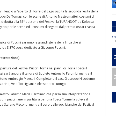
an Teatro all’aperto di Torre del Lago ospita la seconda recita della
eppe De Tomasi con le scene di Antonio Mastromattei, costumi di
15, debutta alla 55° edizione del Festival la TURANDOT da Kolossal
igerio per le scene ed i costumi disegnati dal premio oscar Franca
C
ica di Puccini saranno le grandi stelle della lirica che si
to da 3.370 posti dedicato a Giacomo Puccini.
resentazione)
ertura del Festival Puccini torna nei panni di Floria Tosca il
i sarà ancora il tenore di Spoleto Antonello Palombi mentre il
baritono Ambrogio Maestri. Completano il cast Giuseppe Nicodemo
tarino, Veio Torcigliani e Alessandro Luongo.
Maestro Fabrizio Maria Carminati che per la sua interpretazione
ioni pucciniane in partitura per una Tosca “come la voleva il
da Stefano Visconti, mentre il coro delle voci bianche del Festival