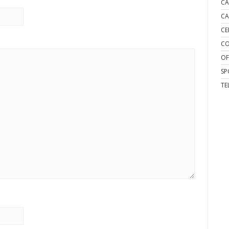
CA
CA
CE
CO
OF
SP
TE