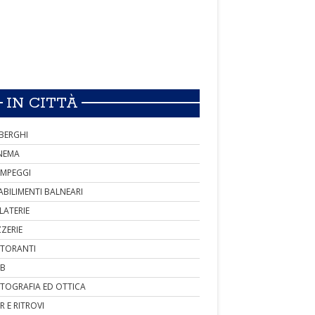
IN CITTÀ
BERGHI
NEMA
MPEGGI
ABILIMENTI BALNEARI
LATERIE
ZZERIE
STORANTI
B
TOGRAFIA ED OTTICA
R E RITROVI