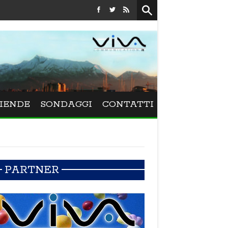
Festival La Versiliana - La direttrice lucchese Beatrice Venezi
IENDE
SONDAGGI
CONTATTI
PARTNER