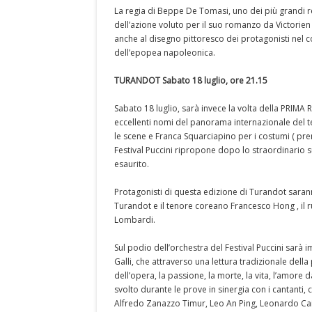
La regia di Beppe De Tomasi, uno dei più grandi re
dell’azione voluto per il suo romanzo da Victorie
anche al disegno pittoresco dei protagonisti nel co
dell’epopea napoleonica.
TURANDOT Sabato 18 luglio, ore 21.15
Sabato 18 luglio, sarà invece la volta della PRIMA
eccellenti nomi del panorama internazionale del te
le scene e Franca Squarciapino per i costumi ( pre
Festival Puccini ripropone dopo lo straordinario s
esaurito.
Protagonisti di questa edizione di Turandot saran
Turandot e il tenore coreano Francesco Hong , il r
Lombardi.
Sul podio dell’orchestra del Festival Puccini sarà 
Galli, che attraverso una lettura tradizionale dell
dell’opera, la passione, la morte, la vita, l’amore
svolto durante le prove in sinergia con i cantanti, 
Alfredo Zanazzo Timur, Leo An Ping, Leonardo Cai