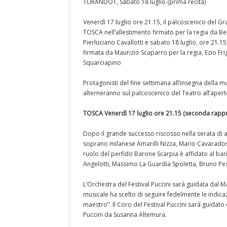
TURANDOT, Sabato 18 luglio (prima recita)
Venerdì 17 luglio ore 21.15, il palcoscenico del Gr
TOSCA nell’allestimento firmato per la regia da B
Pierluciano Cavallotti e sabato 18 luglio, ore 21.
firmata da Maurizio Scaparro per la regia, Ezio Fr
Squarciapino
Protagonisti del fine settimana all’insegna della mus
alterneranno sul palcoscenico del Teatro all’aper
TOSCA Venerdì 17 luglio ore 21.15 (seconda rapp
Dopo il grande successo riscosso nella serata di ap
soprano milanese Amarilli Nizza, Mario Cavaradoss
ruolo del perfido Barone Scarpia è affidato al 
Angelotti, Massimo La Guardia Spoletta, Bruno Pes
L’Orchestra del Festival Puccini sarà guidata dal 
musicale ha scelto di seguire fedelmente le indicaz
maestro”. Il Coro del Festival Puccini sarà guidato 
Puccini da Susanna Altemura.