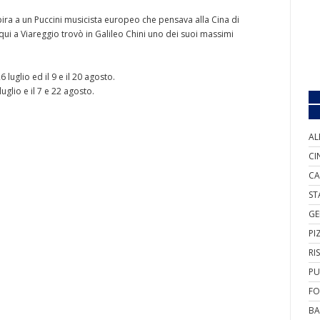
spira a un Puccini musicista europeo che pensava alla Cina di
 qui a Viareggio trovò in Galileo Chini uno dei suoi massimi
luglio ed il 9 e il 20 agosto.
glio e il 7 e 22 agosto.
AL
CI
CA
ST
GE
PI
RI
PU
FO
BA