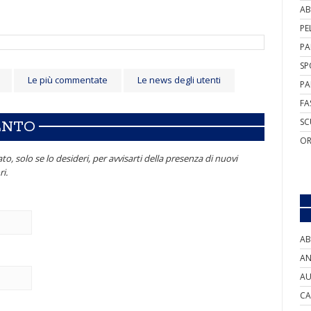
AB
PE
PA
SP
Le più commentate
Le news degli utenti
PA
FA
SC
ENTO
OR
to, solo se lo desideri, per avvisarti della presenza di nuovi
i.
AB
AN
AU
CA