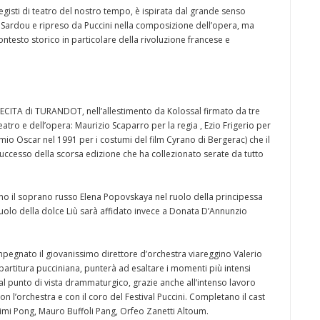
gisti di teatro del nostro tempo, è ispirata dal grande senso
n Sardou e ripreso da Puccini nella composizione dell’opera, ma
ntesto storico in particolare della rivoluzione francese e
 RECITA di TURANDOT, nell’allestimento da Kolossal firmato da tre
atro e dell’opera: Maurizio Scaparro per la regia , Ezio Frigerio per
mio Oscar nel 1991 per i costumi del film Cyrano di Bergerac) che il
uccesso della scorsa edizione che ha collezionato serate da tutto
no il soprano russo Elena Popovskaya nel ruolo della principessa
uolo della dolce Liù sarà affidato invece a Donata D’Annunzio
impegnato il giovanissimo direttore d’orchestra viareggino Valerio
a partitura pucciniana, punterà ad esaltare i momenti più intensi
 dal punto di vista drammaturgico, grazie anche all’intenso lavoro
con l’orchestra e con il coro del Festival Puccini. Completano il cast
mi Pong, Mauro Buffoli Pang, Orfeo Zanetti Altoum.