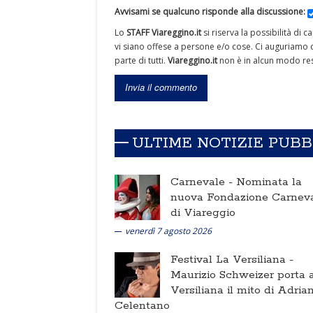
Avvisami se qualcuno risponde alla discussione:
Lo
STAFF Viareggino.it
si riserva la possibilità di 
vi siano offese a persone e/o cose. Ci auguriamo c
parte di tutti.
Viareggino.it
non è in alcun modo res
ULTIME NOTIZIE PUB
Carnevale -
Nominata la
nuova Fondazione Carnev
di Viareggio
venerdì 7 agosto 2026
Festival La Versiliana -
Maurizio Schweizer porta a
Versiliana il mito di Adria
Celentano