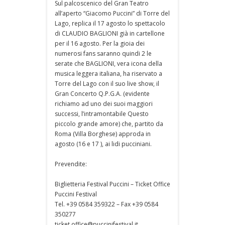
Sul palcoscenico del Gran Teatro
all’aperto “Giacomo Puccini” di Torre del
Lago, replica il 17 agosto lo spettacolo
di CLAUDIO BAGLIONI già in cartellone
per il 16 agosto. Per la gioia dei
numerosi fans saranno quindi 2 le
serate che BAGLIONI, vera icona della
musica leggera italiana, ha riservato a
Torre del Lago con il suo live show, il
Gran Concerto Q.P.G.A. (evidente
richiamo ad uno dei suoi maggiori
successi, l’intramontabile Questo
piccolo grande amore) che, partito da
Roma (Villa Borghese) approda in
agosto (16 e 17 ), ai lidi pucciniani.
Prevendite:
Biglietteria Festival Puccini – Ticket Office
Puccini Festival
Tel. +39 0584 359322 – Fax +39 0584
350277
ticket office@puccinifestival.it