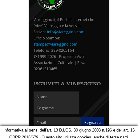
Viareggino.it, il Portale internet che
"vive" Viareggio e la Versilia
Scrivici:
info@viareggino.com
Ufficio Stampa:
stampa@viareggino.com
Telefono: 389-0205164
© 1999-2026 - Proprietà Viva
Associazione Culturale | P.Iva
02361310465
ISCRIVITI A VIAREGGINO
Informativa ai sensi dell'art. 13 D.LGS. 30 giugno 2003 n.196 e dell'art. 13
GDPR 2016/679 | Questo sito utilizza cookies, anche di terze parti,