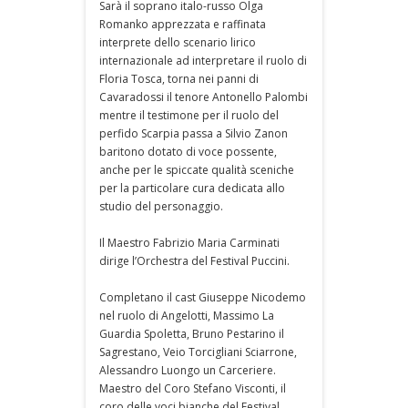
Sarà il soprano italo-russo Olga
Romanko apprezzata e raffinata
interprete dello scenario lirico
internazionale ad interpretare il ruolo di
Floria Tosca, torna nei panni di
Cavaradossi il tenore Antonello Palombi
mentre il testimone per il ruolo del
perfido Scarpia passa a Silvio Zanon
baritono dotato di voce possente,
anche per le spiccate qualità sceniche
per la particolare cura dedicata allo
studio del personaggio.
Il Maestro Fabrizio Maria Carminati
dirige l’Orchestra del Festival Puccini.
Completano il cast Giuseppe Nicodemo
nel ruolo di Angelotti, Massimo La
Guardia Spoletta, Bruno Pestarino il
Sagrestano, Veio Torcigliani Sciarrone,
Alessandro Luongo un Carceriere.
Maestro del Coro Stefano Visconti, il
coro delle voci bianche del Festival