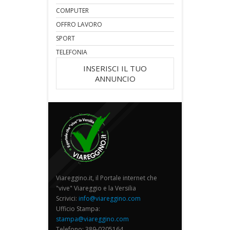
COMPUTER
OFFRO LAVORO
SPORT
TELEFONIA
INSERISCI IL TUO
ANNUNCIO
Viareggino.it, il Portale internet che
"vive" Viareggio e la Versilia
Scrivici:
info@viareggino.com
Ufficio Stampa:
stampa@viareggino.com
Telefono: 389-0205164