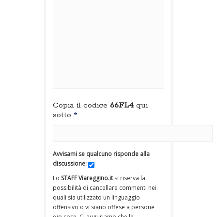
Copia il codice
66FL4
qui
sotto
*
:
Avvisami se qualcuno risponde alla
discussione:
Lo
STAFF Viareggino.it
si riserva la
possibilità di cancellare commenti nei
quali sia utilizzato un linguaggio
offensivo o vi siano offese a persone
e/o cose. Ci auguriamo che le