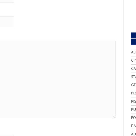
AL
CI
CA
ST
GE
PI
RI
PU
FO
BA
AB