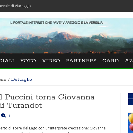
iareggio
CIALI
FOTO
VIDEO
PARTNERS
CARD
AZ
ini
/
Dettaglio
al Puccini torna Giovanna
di Turandot
1
perto di Torre del Lago con un’interprete d’eccezione: Giovanna