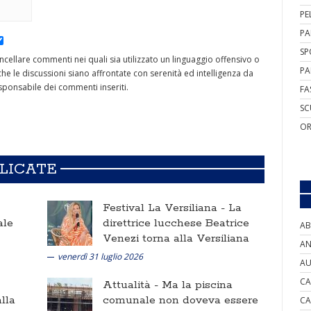
PE
PA
SP
cancellare commenti nei quali sia utilizzato un linguaggio offensivo o
PA
he le discussioni siano affrontate con serenità ed intelligenza da
ponsabile dei commenti inseriti.
FA
SC
OR
BLICATE
Festival La Versiliana -
La
ale
direttrice lucchese Beatrice
AB
Venezi torna alla Versiliana
AN
venerdì 31 luglio 2026
AU
CA
Attualità -
Ma la piscina
lla
comunale non doveva essere
CA