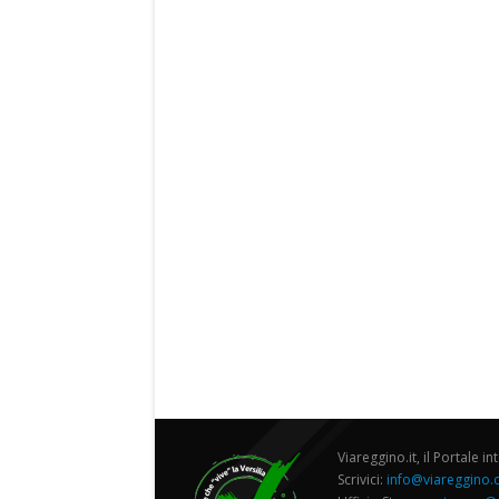
Viareggino.it, il Portale in
Scrivici:
info@viareggino