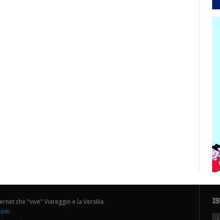
I
ternet che "vive" Viareggio e la Versilia
.com