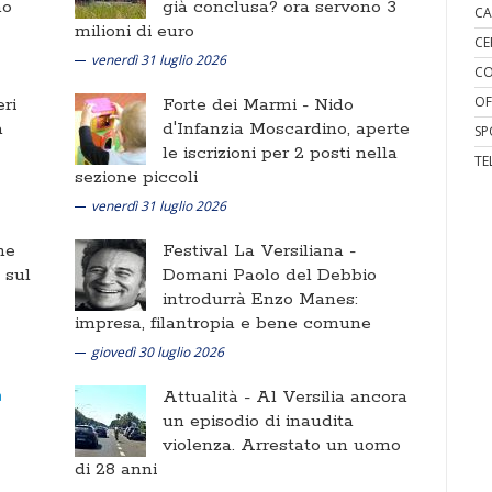
no
già conclusa? ora servono 3
CA
milioni di euro
CE
venerdì 31 luglio 2026
CO
OF
ri
Forte dei Marmi -
Nido
a
d'Infanzia Moscardino, aperte
SP
le iscrizioni per 2 posti nella
TE
sezione piccoli
venerdì 31 luglio 2026
ne
Festival La Versiliana -
i sul
Domani Paolo del Debbio
introdurrà Enzo Manes:
impresa, filantropia e bene comune
giovedì 30 luglio 2026
Attualità -
Al Versilia ancora
un episodio di inaudita
violenza. Arrestato un uomo
di 28 anni