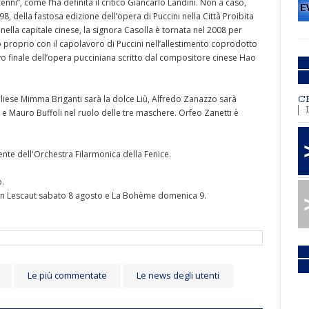
enni”, come l’ha definita il critico Giancarlo Landini. Non a caso,
, della fastosa edizione dell’opera di Puccini nella Città Proibita
nella capitale cinese, la signora Casolla è tornata nel 2008 per
 proprio con il capolavoro di Puccini nell’allestimento coprodotto
uovo finale dell’opera pucciniana scritto dal compositore cinese Hao
siliese Mimma Briganti sarà la dolce Liù, Alfredo Zanazzo sarà
C
e Mauro Buffoli nel ruolo delle tre maschere. Orfeo Zanetti è
nte dell'Orchestra Filarmonica della Fenice.
o.
 Lescaut sabato 8 agosto e La Bohème domenica 9.
Le più commentate
Le news degli utenti