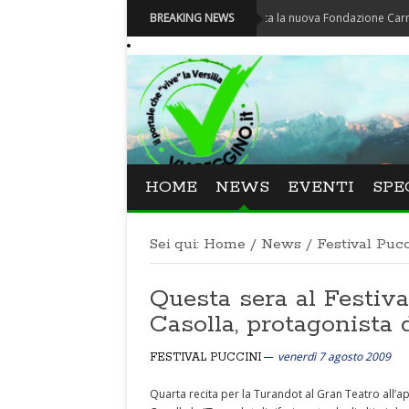
Carnevale - Nominata la nuova Fondazione Carnevale di V
BREAKING NEWS
HOME
NEWS
EVENTI
SPE
Sei qui:
Home
/
News
/
Festival Pucc
Questa sera al Festiv
Casolla, protagonista 
venerdì 7 agosto 2009
FESTIVAL PUCCINI
Quarta recita per la Turandot al Gran Teatro all’a