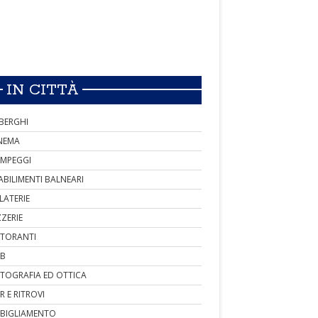
IN CITTÀ
BERGHI
NEMA
MPEGGI
ABILIMENTI BALNEARI
LATERIE
ZZERIE
STORANTI
B
TOGRAFIA ED OTTICA
R E RITROVI
BIGLIAMENTO