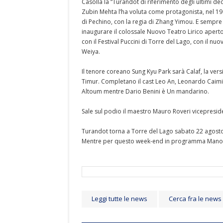
Casolla la “Turandot di riferimento degli ultimi dec
Zubin Mehta l’ha voluta come protagonista, nel 1998
di Pechino, con la regia di Zhang Yimou. E sempre 
inaugurare il colossale Nuovo Teatro Lirico aperto
con il Festival Puccini di Torre del Lago, con il n
Weiya.
Il tenore coreano Sung Kyu Park sarà Calaf, la ver
Timur. Completano il cast Leo An, Leonardo Caimi 
Altoum mentre Dario Benini è Un mandarino.
Sale sul podio il maestro Mauro Roveri vicepreside
Turandot torna a Torre del Lago sabato 22 agost
Mentre per questo week-end in programma Manon
Leggi tutte le news
Cerca fra le news