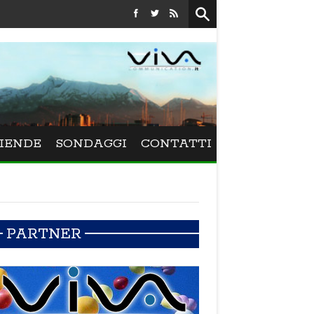
Festival La Versiliana - La direttrice lucchese Beatrice Venez
IENDE
SONDAGGI
CONTATTI
PARTNER