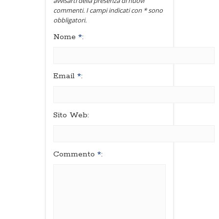
avvisarti della presenza di nuovi
commenti. I campi indicati con * sono
obbligatori.
Nome
*
:
Email
*
:
Sito Web:
Commento
*
: