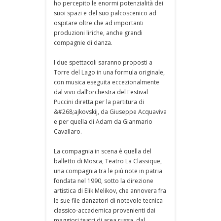
ho percepito le enormi potenzialità dei
suoi spazi e del suo palcoscenico ad
ospitare oltre che ad importanti
produzioni liriche, anche grandi
compagnie di danza.
I due spettacoli saranno proposti a
Torre del Lago in una formula originale,
con musica eseguita eccezionalmente
dal vivo dall’orchestra del Festival
Puccini diretta per la partitura di
&#268;ajkovskij, da Giuseppe Acquaviva
e per quella di Adam da Gianmario
Cavallaro.
La compagnia in scena è quella del
balletto di Mosca, Teatro La Classique,
una compagnia tra le più note in patria
fondata nel 1990, sotto la direzione
artistica di Elik Melikov, che annovera fra
le sue file danzatori di notevole tecnica
classico-accademica provenienti dai
maggiori teatri di area russa, dal