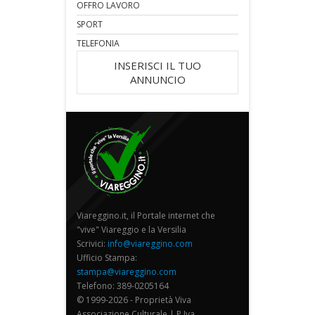
OFFRO LAVORO
SPORT
TELEFONIA
INSERISCI IL TUO
ANNUNCIO
Viareggino.it, il Portale internet che
"vive" Viareggio e la Versilia
Scrivici:
info@viareggino.com
Ufficio Stampa:
stampa@viareggino.com
Telefono: 389-0205164
© 1999-2026 - Proprietà Viva
Associazione Culturale | P.Iva