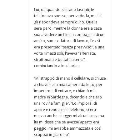
Lui, da quando si erano lasciati, le
telefonava spesso, per vederla, ma lei
gli rispondeva sempre di no. Quella
sera però, mentre la donna era a casa
sua a vedere un film in compagnia di un
amico, suo ex datore di lavoro, l'ex si
era presentato “senza preavviso”, e una
volta rimasti soli, l'aveva “afferrata,
strattonata e buttata a terra”,
cominciando a insultarla.
“Mi strappò di mano il cellulare, si chiuse
a chiave nella mia camera da letto, per
impedirmi di entrare, e chiamò mia
madre in Sardegna, dicendole che ero
una rovina famiglie”. “Lo implorai di
aprire e rendermi il telefono, si era
messo anche a leggermi alcuni sms, ma
lui mi disse che se avesse aperto era
peggio, mi avrebbe ammazzata e così
scappai in giardino”.