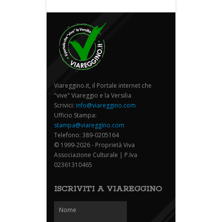
Viareggino.it, il Portale internet che
"vive" Viareggio e la Versilia
Scrivici:
info@viareggino.com
Ufficio Stampa:
stampa@viareggino.com
Telefono: 389-0205164
© 1999-2026 - Proprietà Viva
Associazione Culturale | P.Iva
02361310465
ISCRIVITI A VIAREGGINO