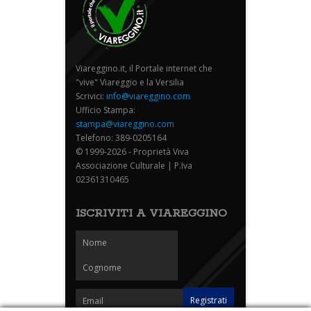
Viareggino.it, il Portale internet che
"vive" Viareggio e la Versilia
Scrivici:
info@viareggino.com
Ufficio Stampa:
stampa@viareggino.com
Telefono: 389-0205164
© 1999-2026 - Proprietà Viva
Associazione Culturale | P.Iva
02361310465
ISCRIVITI A VIAREGGINO