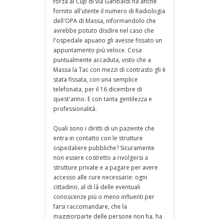
forza al Cup di via Garibaldi ha anche
fornito all'utente il numero di Radiologia
dell'OPA di Massa, informandolo che
avrebbe potuto disdire nel caso che
l'ospedale apuano gli avesse fissato un
appuntamento più veloce. Cosa
puntualmente accaduta, visto che a
Massa la Tac con mezzi di contrasto gli è
stata fissata, con una semplice
telefonata, per il 16 dicembre di
quest'anno. E con tanta gentilezza e
professionalità.
Quali sono i diritti di un paziente che
entra in contatto con le strutture
ospedaliere pubbliche? Sicuramente
non essere costretto a rivolgersi a
strutture private e a pagare per avere
accesso alle cure necessarie: ogni
cittadino, al di là delle eventuali
conoscenze più o meno influenti per
farsi raccomandare, che la
maggiorparte delle persone non ha, ha