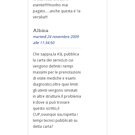
esente!!!!!!nonho mai
pagato.....anche questa e' la
versilia!!!
Albina
martedì 24 novembre 2009
alle 11:34:50
Che sappia,la ASL pubblica
la carta dei servizi,in cui
vengono definiti i tempi
massimi per le prenotazioni
di visite mediche e esami
diagnostici,oltre quei limiti
gli utenti vengono smistati
in altre strutture.Il problema
è:dove si può trovare
questo scritto,il
CUP,ovunque sia,rispetta i
tempi tecnici pubblicati su
detta carta?