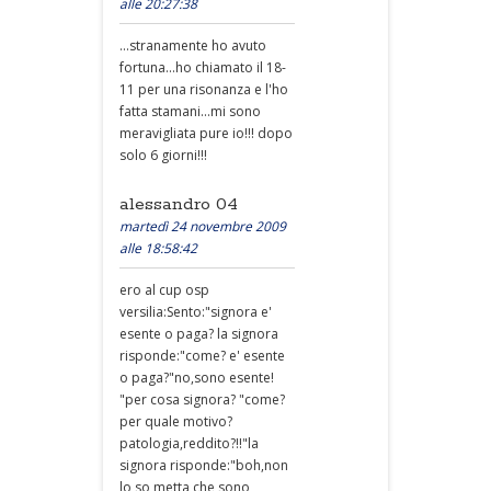
alle 20:27:38
...stranamente ho avuto
fortuna...ho chiamato il 18-
11 per una risonanza e l'ho
fatta stamani...mi sono
meravigliata pure io!!! dopo
solo 6 giorni!!!
alessandro 04
martedì 24 novembre 2009
alle 18:58:42
ero al cup osp
versilia:Sento:"signora e'
esente o paga? la signora
risponde:"come? e' esente
o paga?"no,sono esente!
"per cosa signora? "come?
per quale motivo?
patologia,reddito?!!"la
signora risponde:"boh,non
lo so,metta che sono