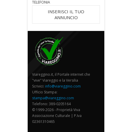
TELEFONIA
INSERISCI IL TUO
ANNUNCIO
Viareggino.it, il Portale internet che
"vive" Viareggio e la Versilia
Scrivici:
info@viareggino.com
Ufficio Stampa:
stampa@viareggino.com
Telefono: 389-0205164
© 1999-2026 - Proprietà Viva
Associazione Culturale | P.Iva
02361310465