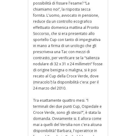
possibilità di fissare l'esame? “La
chiamiamo noi”, la risposta secca
fornita. L'uomo, avvocato in pensione,
reduce da un controllo ecografico
effettuato domenica mattina al Pronto
Soccorso, che si era presentato allo
sportello Cup con tanto di impegnativa
in mano a firma di un urologo che gli
prescriveva una Tac con mezzi di
contrasto, per verificare se la “salienza
nodulare di 32 x 31 x 24 millimetri” fosse
di origine benigna o maligna, si è poi
recato al Cup della Croce Verde, dove
(miracolo?) la disponibilità c'era: per il
24 marzo del 2010.
Tra esattamente quattro mesi. “I
terminali dei due punti Cup, Ospedale e
Croce Verde, sono gli stessi?”, è stata la
domanda. Ovviamente si. E allora come
mai a quelli del Versilia non c'era alcuna
disponibilità? Barbara, l'operatrice in