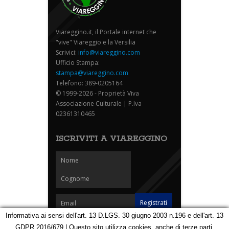
Viareggino.it, il Portale internet che
"vive" Viareggio e la Versilia
Scrivici:
info@viareggino.com
Ufficio Stampa:
stampa@viareggino.com
Telefono: 389-0205164
© 1999-2026 - Proprietà Viva
Associazione Culturale | P.Iva
02361310465
ISCRIVITI A VIAREGGINO
Informativa ai sensi dell'art. 13 D.LGS. 30 giugno 2003 n.196 e dell'art. 13
GDPR 2016/679 | Questo sito utilizza cookies, anche di terze parti,