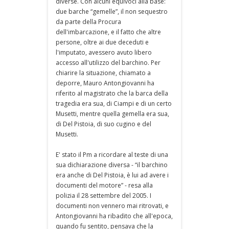
diverse. Con alcuni equivoci alla base:
due barche “gemelle”, il non sequestro
da parte della Procura
dell'imbarcazione, e il fatto che altre
persone, oltre ai due deceduti e
l'imputato, avessero avuto libero
accesso all'utilizzo del barchino. Per
chiarire la situazione, chiamato a
deporre, Mauro Antongiovanni ha
riferito al magistrato che la barca della
tragedia era sua, di Ciampi e di un certo
Musetti, mentre quella gemella era sua,
di Del Pistoia, di suo cugino e del
Musetti.
E' stato il Pm a ricordare al teste di una
sua dichiarazione diversa - “il barchino
era anche di Del Pistoia, è lui ad avere i
documenti del motore” - resa alla
polizia il 28 settembre del 2005. I
documenti non vennero mai ritrovati, e
Antongiovanni ha ribadito che all'epoca,
quando fu sentito, pensava che la