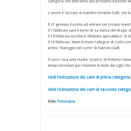
categoria che sfileranno alla prossima edizione d
L'onore e' toccato al maestro Arnaldo Galli, che ha
ll 31 gennaio il primo ad entrare nel circuito mas
Il 7 febbraio sarà il turno di 'La danza del drago' di
Il 14 febbraio toccherà 'Alfabeto apocalittico' di 
Il 16 febbraio 'Metti in moto l'allegria' di Carlo L
primo 'Viareggio nel cuore' di Fabrizio Galli.
Il carro 'Una sola madre: la terra' di Roberto Van
tempi necessari per montare le teste dei cigni c
Vedi l'estrazione dei carri di prima categoria
Vedi l'estrazione dei carri di seconda catego
Foto:
Fotomania