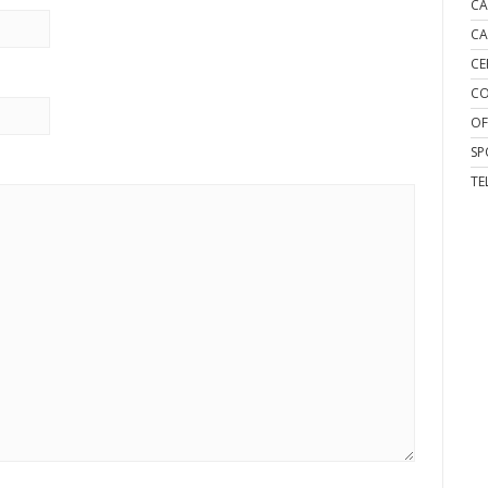
CA
CA
CE
CO
OF
SP
TE