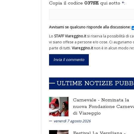
Copia il codice
037SE
qui sotto
*
:
Avvisami se qualcuno risponde alla discussione:
Lo
STAFF Viareggino.it
si riserva la possibilità di 
vi siano offese a persone e/o cose. Ci auguriamo c
parte di tutti.
Viareggino.it
non è in alcun modo res
ULTIME NOTIZIE PUB
Carnevale -
Nominata la
nuova Fondazione Carnev
di Viareggio
venerdì 7 agosto 2026
Festival La Versiliana -