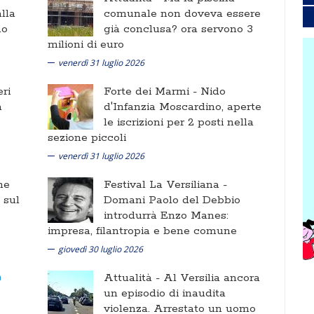
lla
comunale non doveva essere
no
già conclusa? ora servono 3
milioni di euro
venerdì 31 luglio 2026
ri
Forte dei Marmi -
Nido
a
d'Infanzia Moscardino, aperte
le iscrizioni per 2 posti nella
sezione piccoli
venerdì 31 luglio 2026
ne
Festival La Versiliana -
i sul
Domani Paolo del Debbio
introdurrà Enzo Manes:
impresa, filantropia e bene comune
giovedì 30 luglio 2026
Attualità -
Al Versilia ancora
un episodio di inaudita
violenza. Arrestato un uomo