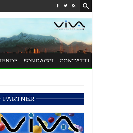
Festival La Versiliana - La direttrice lucchese Beatrice Venezi torna alla V
IENDE
SONDAGGI
CONTATTI
PARTNER