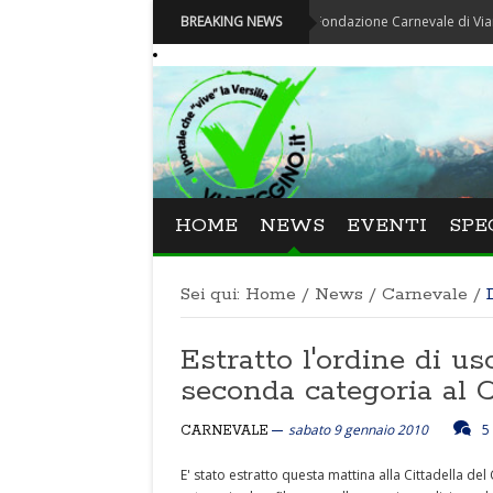
Carnevale - Nominata la nuova Fondazione Carnevale di Viareggio
BREAKING NEWS
HOME
NEWS
EVENTI
SPE
Sei qui:
Home
/
News
/
Carnevale
/
Estratto l'ordine di us
seconda categoria al 
sabato 9 gennaio 2010
5
CARNEVALE
E' stato estratto questa mattina alla Cittadella del