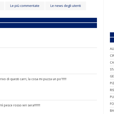
Le più commentate
Le news degli utenti
AL
CI
CA
ST
GE
ivo di questi carri, la cosa mi puzza un po'!!!!!!
PI
RI
PU
FO
ì pesce rosso ieri sera!!!!!!!!
BA