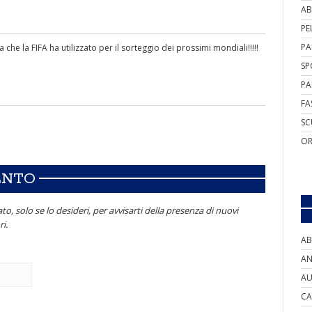
AB
PE
PA
a che la FIFA ha utilizzato per il sorteggio dei prossimi mondiali!!!!!
SP
PA
FA
SC
OR
ENTO
to, solo se lo desideri, per avvisarti della presenza di nuovi
i.
AB
AN
AU
CA