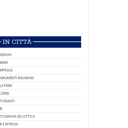
IN CITTÀ
BERGHI
NEMA
MPEGGI
ABILIMENTI BALNEARI
LATERIE
ZZERIE
STORANTI
B
TOGRAFIA ED OTTICA
R E RITROVI