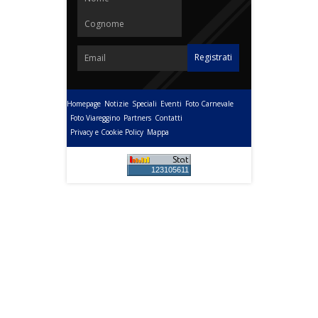
Homepage
Notizie
Speciali
Eventi
Foto Carnevale
Foto Viareggino
Partners
Contatti
Privacy e Cookie Policy
Mappa
123105611