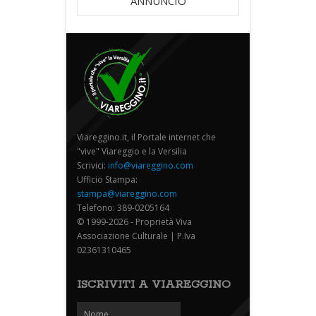
ANNUNCIO
Viareggino.it, il Portale internet che
"vive" Viareggio e la Versilia
Scrivici:
info@viareggino.com
Ufficio Stampa:
stampa@viareggino.com
Telefono: 389-0205164
© 1999-2026 - Proprietà Viva
Associazione Culturale | P.Iva
02361310465
ISCRIVITI A VIAREGGINO