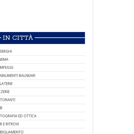
IN CITTÀ
BERGHI
NEMA
MPEGGI
ABILIMENTI BALNEARI
LATERIE
ZZERIE
STORANTI
B
TOGRAFIA ED OTTICA
R E RITROVI
BIGLIAMENTO