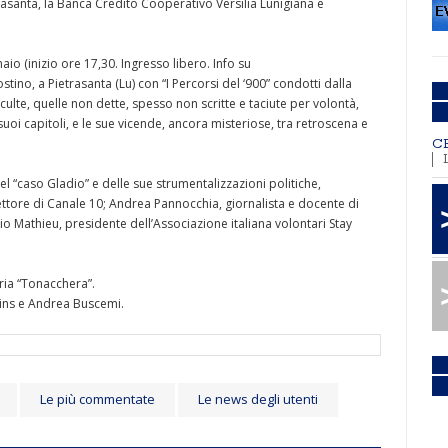
rasanta, la Banca Credito Cooperativo Versilia Lunigiana e
io (inizio ore 17,30. Ingresso libero. Info su
ostino, a Pietrasanta (Lu) con “I Percorsi del ‘900” condotti dalla
culte, quelle non dette, spesso non scritte e taciute per volontà,
suoi capitoli, e le sue vicende, ancora misteriose, tra retroscena e
C
el “caso Gladio” e delle sue strumentalizzazioni politiche,
ttore di Canale 10; Andrea Pannocchia, giornalista e docente di
io Mathieu, presidente dell’Associazione italiana volontari Stay
ria “Tonacchera”.
ins e Andrea Buscemi.
Le più commentate
Le news degli utenti