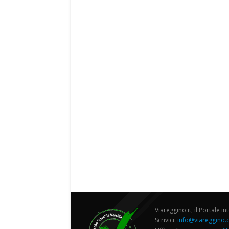
Viareggino.it, il Portale in
Scrivici:
info@viareggino