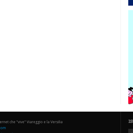
I
ternet che "vive" Viareggio e la Versilia
.com