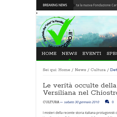
Carnevale - Nominata la nuova Fondazione Carnevale di 
BREAKING NEWS
HOME
NEWS
EVENTI
SPE
Sei qui:
Home
/
News
/
Cultura
/
Det
Le verità occulte della 
Versiliana nel Chiostr
sabato 30 gennaio 2010
0
CULTURA
I misteri della recente storia italiana protagonist