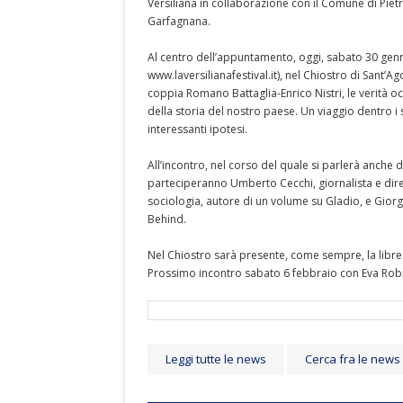
Versiliana in collaborazione con il Comune di Piet
Garfagnana.
Al centro dell’appuntamento, oggi, sabato 30 genna
www.laversilianafestival.it), nel Chiostro di Sant’Ag
coppia Romano Battaglia-Enrico Nistri, le verità oc
della storia del nostro paese. Un viaggio dentro i 
interessanti ipotesi.
All’incontro, nel corso del quale si parlerà anche d
parteciperanno Umberto Cecchi, giornalista e dire
sociologia, autore di un volume su Gladio, e Giorg
Behind.
Nel Chiostro sarà presente, come sempre, la libre
Prossimo incontro sabato 6 febbraio con Eva Rob
Leggi tutte le news
Cerca fra le news