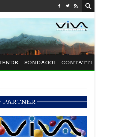
Festival La Versiliana - La direttrice lucchese Beatrice Vene
IENDE
SONDAGGI
CONTATTI
PARTNER