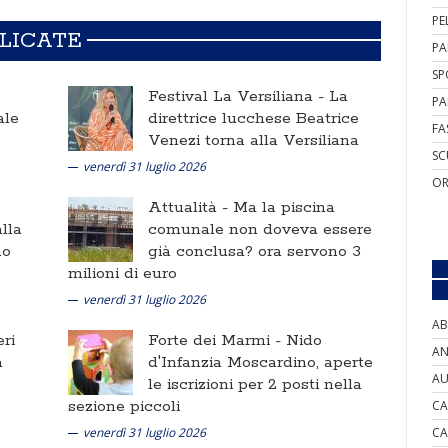
PE
BLICATE
PA
SP
Festival La Versiliana -
La
PA
ale
direttrice lucchese Beatrice
FA
Venezi torna alla Versiliana
SC
venerdì 31 luglio 2026
OR
Attualità -
Ma la piscina
lla
comunale non doveva essere
no
già conclusa? ora servono 3
milioni di euro
venerdì 31 luglio 2026
AB
ri
Forte dei Marmi -
Nido
AN
a
d'Infanzia Moscardino, aperte
AU
le iscrizioni per 2 posti nella
sezione piccoli
CA
venerdì 31 luglio 2026
CA