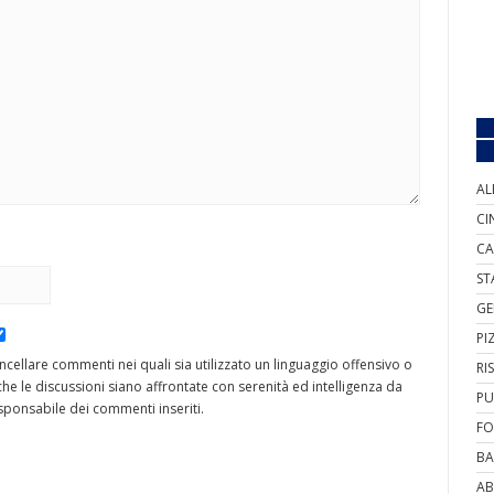
AL
CI
CA
ST
GE
PI
cancellare commenti nei quali sia utilizzato un linguaggio offensivo o
RI
he le discussioni siano affrontate con serenità ed intelligenza da
PU
ponsabile dei commenti inseriti.
FO
BA
AB