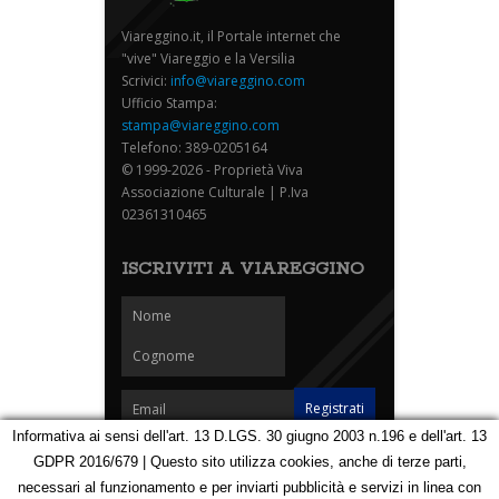
Viareggino.it, il Portale internet che
"vive" Viareggio e la Versilia
Scrivici:
info@viareggino.com
Ufficio Stampa:
stampa@viareggino.com
Telefono: 389-0205164
© 1999-2026 - Proprietà Viva
Associazione Culturale | P.Iva
02361310465
ISCRIVITI A VIAREGGINO
Informativa ai sensi dell'art. 13 D.LGS. 30 giugno 2003 n.196 e dell'art. 13
GDPR 2016/679 | Questo sito utilizza cookies, anche di terze parti,
Homepage
Notizie
Speciali
Eventi
Foto Carnevale
necessari al funzionamento e per inviarti pubblicità e servizi in linea con