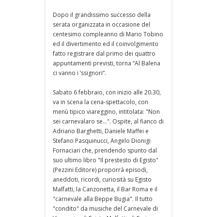
Dopo il grandissimo successo della
serata organizzata in occasione del
centesimo compleanno di Mario Tobino
ed il divertimento ed il coinvolgimento
fatto registrare dal primo dei quattro
appuntamenti previsti, torna “Al Balena
ci vanno i ’ssignori“.
Sabato 6 febbraio, con inizio alle 20.30,
va in scena la cena-spettacolo, con
menù tipico viareggino, intitolata: "Non
sei carnevalaro se...". Ospite, al fianco di
Adriano Barghetti, Daniele Maffei e
Stefano Pasquinucci, Angelo Dionigi
Fornaciari che, prendendo spunto dal
suo ultimo libro "Il prestesto di Egisto"
(Pezzini Editore) proporrà episodi,
aneddoti, ricordi, curiosità su Egisto
Malfatti, la Canzonetta, il Bar Roma e il
"carnevale alla Beppe Bugia". Il tutto
"condito" da musiche del Carnevale di