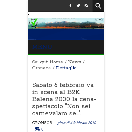
MENU
Sei qui:
Home
/
News
/
Cronaca
/
Dettaglio
Sabato 6 febbraio va
in scena al B2K
Balena 2000 la cena-
spettacolo "Non sei
carnevalaro se...".
giovedì 4 febbraio 2010
CRONACA
0