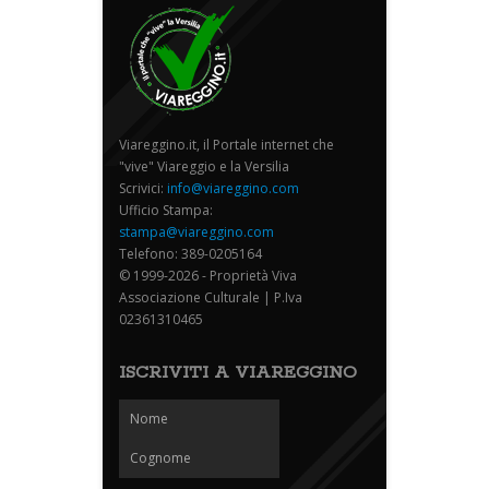
Viareggino.it, il Portale internet che
"vive" Viareggio e la Versilia
Scrivici:
info@viareggino.com
Ufficio Stampa:
stampa@viareggino.com
Telefono: 389-0205164
© 1999-2026 - Proprietà Viva
Associazione Culturale | P.Iva
02361310465
ISCRIVITI A VIAREGGINO