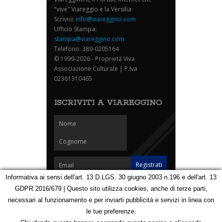
"vive" Viareggio e la Versilia
Scrivici:
info@viareggino.com
Ufficio Stampa:
stampa@viareggino.com
Telefono: 389-0205164
© 1999-2026 - Proprietà Viva
Associazione Culturale | P.Iva
02361310465
ISCRIVITI A VIAREGGINO
Informativa ai sensi dell'art. 13 D.LGS. 30 giugno 2003 n.196 e dell'art. 13
GDPR 2016/679 | Questo sito utilizza cookies, anche di terze parti,
Homepage
Notizie
Speciali
Eventi
Foto Carnevale
necessari al funzionamento e per inviarti pubblicità e servizi in linea con
Foto Viareggino
Partners
Contatti
le tue preferenze.
Privacy e Cookie Policy
Mappa