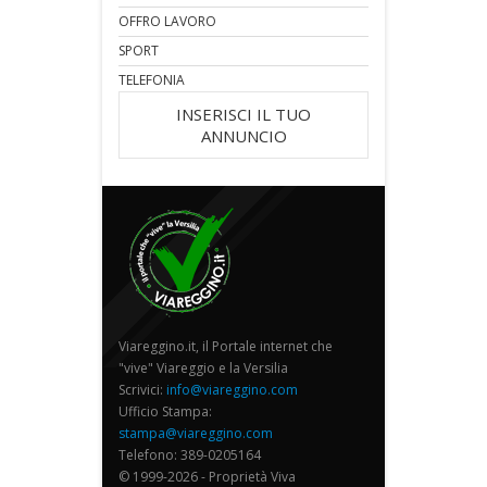
OFFRO LAVORO
SPORT
TELEFONIA
INSERISCI IL TUO
ANNUNCIO
Viareggino.it, il Portale internet che
"vive" Viareggio e la Versilia
Scrivici:
info@viareggino.com
Ufficio Stampa:
stampa@viareggino.com
Telefono: 389-0205164
© 1999-2026 - Proprietà Viva