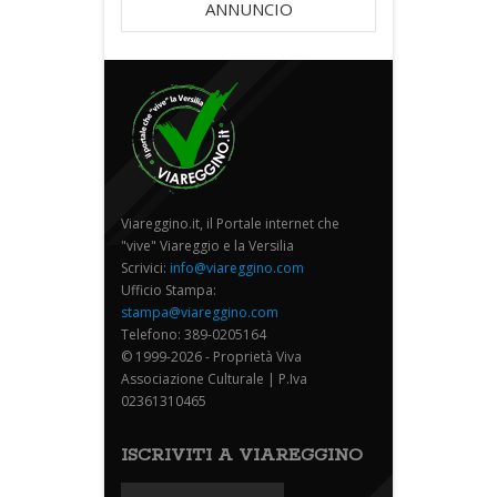
ANNUNCIO
Viareggino.it, il Portale internet che
"vive" Viareggio e la Versilia
Scrivici:
info@viareggino.com
Ufficio Stampa:
stampa@viareggino.com
Telefono: 389-0205164
© 1999-2026 - Proprietà Viva
Associazione Culturale | P.Iva
02361310465
ISCRIVITI A VIAREGGINO