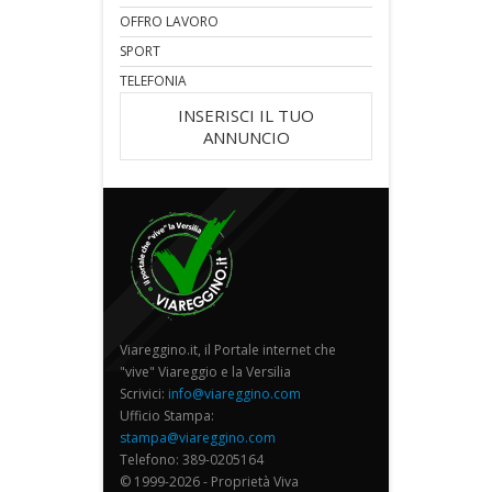
OFFRO LAVORO
SPORT
TELEFONIA
INSERISCI IL TUO
ANNUNCIO
Viareggino.it, il Portale internet che
"vive" Viareggio e la Versilia
Scrivici:
info@viareggino.com
Ufficio Stampa:
stampa@viareggino.com
Telefono: 389-0205164
© 1999-2026 - Proprietà Viva