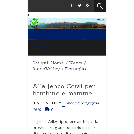
MENU
Sei qui:
Home
/
News
/
JencoVolley
/
Dettaglio
Alla Jenco Corsi per
bambine e mamme
mercoledì 9 giugno
JENCOVOLLEY
2010
0
La Jenco Volley ripropone anche per la
prossima stagione con inizio nel mese
di settembre corsi di avviamento alla