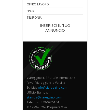
OFFRO LAVORO
SPORT
TELEFONIA
INSERISCI IL TUO
ANNUNCIO
Viareggino.it, il Portale internet che
"vive" Viareggio e la Versilia
Scrivici:
info@viareggino.com
Ufficio Stampa:
stampa@viareggino.com
Telefono: 389-0205164
© 1999-2026 - Proprietà Viva