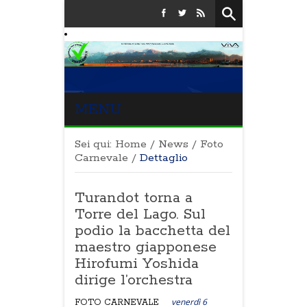
MENU
Sei qui:
Home
/
News
/
Foto
Carnevale
/
Dettaglio
Turandot torna a
Torre del Lago. Sul
podio la bacchetta del
maestro giapponese
Hirofumi Yoshida
dirige l’orchestra
venerdì 6
FOTO CARNEVALE