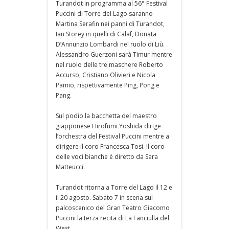
Turandot in programma al 56° Festival
Puccini di Torre del Lago saranno
Martina Serafin nei panni di Turandot,
Ian Storey in quelli di Calaf, Donata
D’Annunzio Lombardi nel ruolo di Liù.
Alessandro Guerzoni sarà Timur mentre
nel ruolo delle tre maschere Roberto
Accurso, Cristiano Olivieri e Nicola
Pamio, rispettivamente Ping, Pong e
Pang.
Sul podio la bacchetta del maestro
giapponese Hirofumi Yoshida dirige
l’orchestra del Festival Puccini mentre a
dirigere il coro Francesca Tosi. Il coro
delle voci bianche è diretto da Sara
Matteucci.
Turandot ritorna a Torre del Lago il 12 e
il 20 agosto. Sabato 7 in scena sul
palcoscenico del Gran Teatro Giacomo
Puccini la terza recita di La Fanciulla del
West.