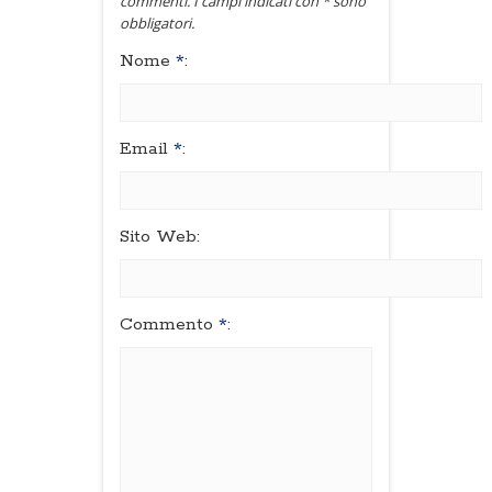
commenti. I campi indicati con * sono
obbligatori.
Nome
*
:
Email
*
:
Sito Web:
Commento
*
: