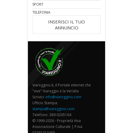
SPORT
TELEFONIA
INSERISCI IL TUO
ANNUNCIO
Viareggino.it, il Portale internet che
"vive" Viareggio e la Versilia
Scrivici:
info@viareggino.com
Ufficio Stampa:
stampa@viareggino.com
Telefono: 389-0205164
© 1999-2026 - Proprietà Viva
Associazione Culturale | P.Iva
02361310465