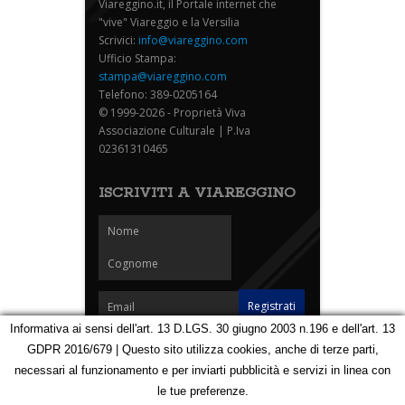
Viareggino.it, il Portale internet che
"vive" Viareggio e la Versilia
Scrivici:
info@viareggino.com
Ufficio Stampa:
stampa@viareggino.com
Telefono: 389-0205164
© 1999-2026 - Proprietà Viva
Associazione Culturale | P.Iva
02361310465
ISCRIVITI A VIAREGGINO
Informativa ai sensi dell'art. 13 D.LGS. 30 giugno 2003 n.196 e dell'art. 13
GDPR 2016/679 | Questo sito utilizza cookies, anche di terze parti,
Homepage
Notizie
Speciali
Eventi
Foto Carnevale
necessari al funzionamento e per inviarti pubblicità e servizi in linea con
Foto Viareggino
Partners
Contatti
le tue preferenze.
Privacy e Cookie Policy
Mappa