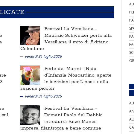
AB
BLICATE
PE
PA
Festival La Versiliana -
SP
e
Maurizio Schweizer porta alla
PA
a
Versiliana il mito di Adriano
FA
Celentano
SC
venerdì 31 luglio 2026
OR
Forte dei Marmi -
Nido
ere
d'Infanzia Moscardino, aperte
 3
le iscrizioni per 2 posti nella
sezione piccoli
venerdì 31 luglio 2026
AB
ne
Festival La Versiliana -
AN
i sul
Domani Paolo del Debbio
AU
introdurrà Enzo Manes:
CA
impresa, filantropia e bene comune