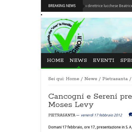
Festival La Versiliana - La direttrice lucchese Beatrice Venezi to
BREAKING NEWS
HOME
NEWS
EVENTI
SPE
Sei qui:
Home
/
News
/
Pietrasanta
/
Cancogni e Sereni pre
Moses Levy
venerdì 17 febbraio 2012
PIETRASANTA
Domani 17 febbraio, ore 17, presentazione in S. 