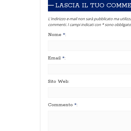
LASCIA IL TUO COMM
L'indirizzo e-mail non sarà pubblicato ma utilizza
commenti. I campi indicati con * sono obbligator
Nome
*
:
Email
*
:
Sito Web:
Commento
*
: