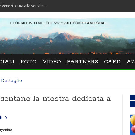
rna alla Versiliana
CIALI
FOTO
VIDEO
PARTNERS
CARD
AZ
Dettaglio
sentano la mostra dedicata a
0
Agostino