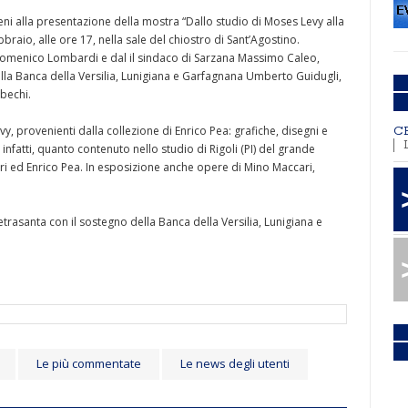
i alla presentazione della mostra “Dallo studio di Moses Levy alla
braio, alle ore 17, nella sale del chiostro di Sant’Agostino.
 Domenico Lombardi e dal il sindaco di Sarzana Massimo Caleo,
ella Banca della Versilia, Lunigiana e Garfagnana Umberto Guidugli,
ebechi.
y, provenienti dalla collezione di Enrico Pea: grafiche, disegni e
C
 infatti, quanto contenuto nello studio di Rigoli (PI) del grande
ri ed Enrico Pea. In esposizione anche opere di Mino Maccari,
rasanta con il sostegno della Banca della Versilia, Lunigiana e
Le più commentate
Le news degli utenti