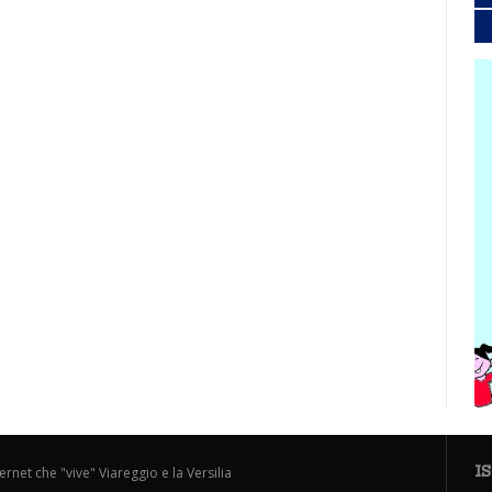
I
ternet che "vive" Viareggio e la Versilia