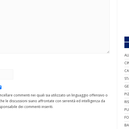
AL
CI
CA
ST
GE
PI
cancellare commenti nei quali sia utilizzato un linguaggio offensivo o
he le discussioni siano affrontate con serenità ed intelligenza da
RI
ponsabile dei commenti inseriti.
PU
FO
BA