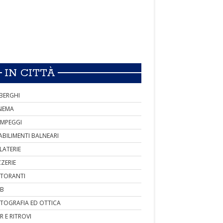
IN CITTÀ
BERGHI
NEMA
MPEGGI
ABILIMENTI BALNEARI
LATERIE
ZZERIE
STORANTI
B
TOGRAFIA ED OTTICA
R E RITROVI