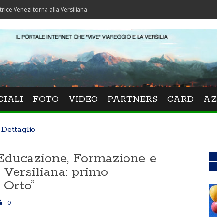
i torna alla Versiliana
CIALI
FOTO
VIDEO
PARTNERS
CARD
AZ
Dettaglio
 Educazione, Formazione e
a Versiliana: primo
 Orto”
0