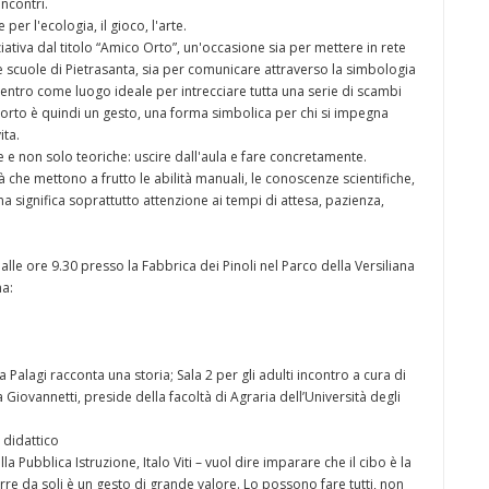
incontri.
per l'ecologia, il gioco, l'arte.
ziativa dal titolo “Amico Orto”, un'occasione sia per mettere in rete
elle scuole di Pietrasanta, sia per comunicare attraverso la simbologia
 centro come luogo ideale per intrecciare tutta una serie di scambi
l'orto è quindi un gesto, una forma simbolica per chi si impegna
ita.
e e non solo teoriche: uscire dall'aula e fare concretamente.
tà che mettono a frutto le abilità manuali, le conoscenze scientifiche,
a significa soprattutto attenzione ai tempi di attesa, pazienza,
le ore 9.30 presso la Fabbrica dei Pinoli nel Parco della Versiliana
ma:
a Palagi racconta una storia; Sala 2 per gli adulti incontro a cura di
iovannetti, preside della facoltà di Agraria dell’Università degli
 didattico
a Pubblica Istruzione, Italo Viti – vuol dire imparare che il cibo è la
re da soli è un gesto di grande valore. Lo possono fare tutti, non