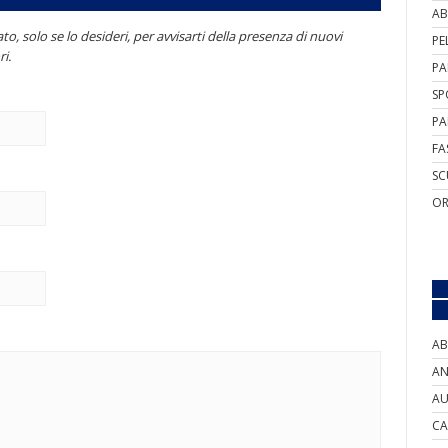
AB
to, solo se lo desideri, per avvisarti della presenza di nuovi
PE
i.
PA
SP
PA
FA
SC
OR
AB
AN
AU
CA