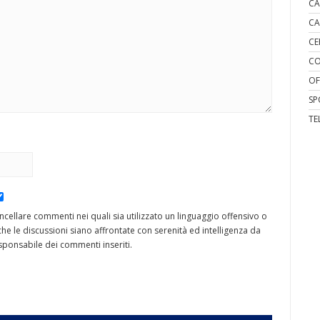
CA
CA
CE
CO
OF
SP
TE
cancellare commenti nei quali sia utilizzato un linguaggio offensivo o
he le discussioni siano affrontate con serenità ed intelligenza da
ponsabile dei commenti inseriti.