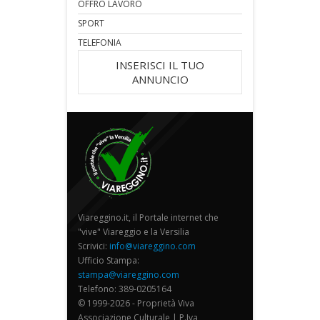
OFFRO LAVORO
SPORT
TELEFONIA
INSERISCI IL TUO
ANNUNCIO
Viareggino.it, il Portale internet che
"vive" Viareggio e la Versilia
Scrivici:
info@viareggino.com
Ufficio Stampa:
stampa@viareggino.com
Telefono: 389-0205164
© 1999-2026 - Proprietà Viva
Associazione Culturale | P.Iva