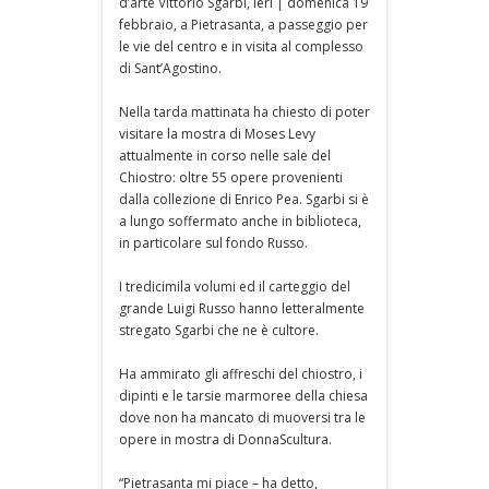
d’arte Vittorio Sgarbi, ieri | domenica 19
febbraio, a Pietrasanta, a passeggio per
le vie del centro e in visita al complesso
di Sant’Agostino.
Nella tarda mattinata ha chiesto di poter
visitare la mostra di Moses Levy
attualmente in corso nelle sale del
Chiostro: oltre 55 opere provenienti
dalla collezione di Enrico Pea. Sgarbi si è
a lungo soffermato anche in biblioteca,
in particolare sul fondo Russo.
I tredicimila volumi ed il carteggio del
grande Luigi Russo hanno letteralmente
stregato Sgarbi che ne è cultore.
Ha ammirato gli affreschi del chiostro, i
dipinti e le tarsie marmoree della chiesa
dove non ha mancato di muoversi tra le
opere in mostra di DonnaScultura.
“Pietrasanta mi piace – ha detto,