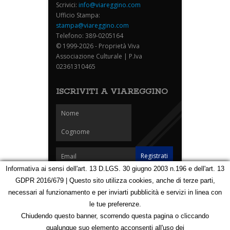
Scrivici:
info@viareggino.com
Ufficio Stampa:
stampa@viareggino.com
Telefono: 389-0205164
© 1999-2026 - Proprietà Viva
Associazione Culturale | P.Iva
02361310465
ISCRIVITI A VIAREGGINO
Informativa ai sensi dell'art. 13 D.LGS. 30 giugno 2003 n.196 e dell'art. 13
GDPR 2016/679 | Questo sito utilizza cookies, anche di terze parti,
Homepage
Notizie
Speciali
Eventi
Foto Carnevale
necessari al funzionamento e per inviarti pubblicità e servizi in linea con
Foto Viareggino
Partners
Contatti
le tue preferenze.
Privacy e Cookie Policy
Mappa
Chiudendo questo banner, scorrendo questa pagina o cliccando
qualunque suo elemento acconsenti all'uso dei