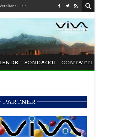
 - La direttrice lucchese Beatrice Venezi torna alla Versiliana
IENDE
SONDAGGI
CONTATTI
PARTNER