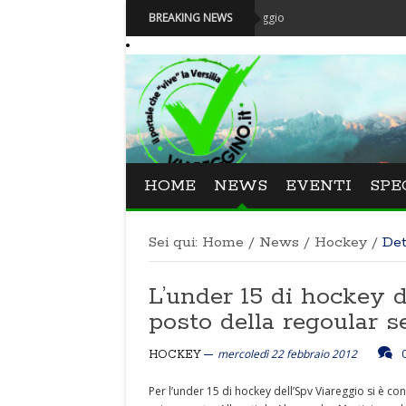
 la nuova Fondazione Carnevale di Viareggio
BREAKING NEWS
HOME
NEWS
EVENTI
SPE
Sei qui:
Home
/
News
/
Hockey
/
Det
L’under 15 di hockey d
posto della regoular 
mercoledì 22 febbraio 2012
HOCKEY
Per l’under 15 di hockey dell’Spv Viareggio si è c