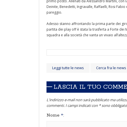
primo posto. Allenati da Alessandro Martini, con la
Deinite, Benedetti, Ingravalle, Raffaelli, Rosi Fabio
pareggio.
Adesso stanno affrontando la prima parte dei giron
partita dei play off è stata la trasferta a Forte de
squadra e alla società che vanta un vivaio all’altezza
Leggi tutte le news
Cerca fra le news
LASCIA IL TUO COMM
L'indirizzo e-mail non sarà pubblicato ma utilizza
commenti. I campi indicati con * sono obbligator
Nome
*
: