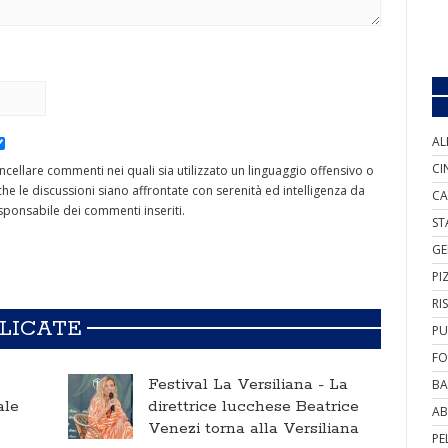
AL
CI
cancellare commenti nei quali sia utilizzato un linguaggio offensivo o
he le discussioni siano affrontate con serenità ed intelligenza da
CA
ponsabile dei commenti inseriti.
ST
GE
PI
RI
BLICATE
PU
FO
Festival La Versiliana -
La
BA
ale
direttrice lucchese Beatrice
AB
Venezi torna alla Versiliana
PE