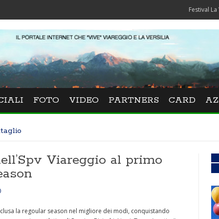
Festival La Versiliana
CIALI
FOTO
VIDEO
PARTNERS
CARD
AZ
taglio
ell’Spv Viareggio al primo
season
0
onclusa la regoular season nel migliore dei modi, conquistando