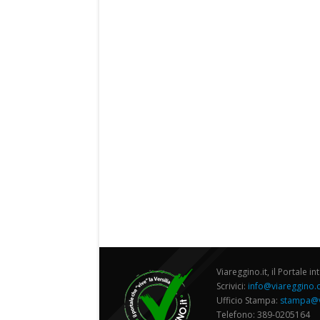
Viareggino.it, il Portale in
Scrivici:
info@viareggino
Ufficio Stampa:
stampa@v
Telefono: 389-0205164