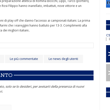
 preparazione atletica di Romina Bicicchi, Lippi, Turco (portieri),
 e Rosi Filippo hanno inanellato, imbattuti, nove vittorie e un
i di play off che danno l’accesso ai campionati italiani. La prima
i Marmi che i viareggini hanno battuto per 13-3. Complimenti alla
 dei migliori italiani..
C
Le più commentate
Le news degli utenti
ENTO
to, solo se lo desideri, per avvisarti della presenza di nuovi
i.