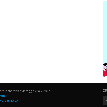
I
ternet che "vive" Viareggio e la Versilia
.com
iareggino.com