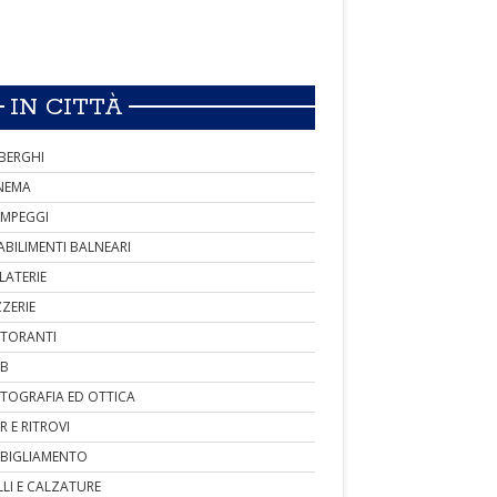
IN CITTÀ
BERGHI
NEMA
MPEGGI
ABILIMENTI BALNEARI
LATERIE
ZZERIE
STORANTI
B
TOGRAFIA ED OTTICA
R E RITROVI
BIGLIAMENTO
LLI E CALZATURE