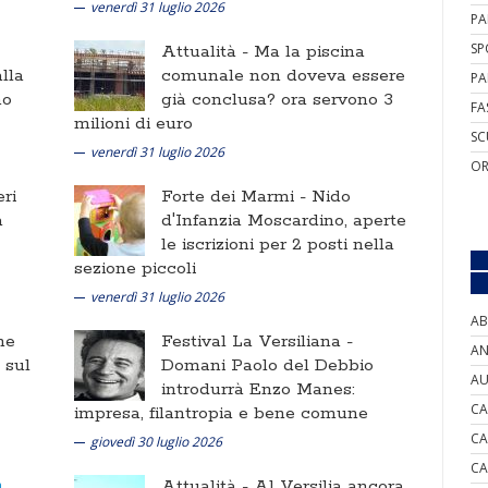
venerdì 31 luglio 2026
PA
SP
Attualità -
Ma la piscina
lla
comunale non doveva essere
PA
no
già conclusa? ora servono 3
FA
milioni di euro
SC
venerdì 31 luglio 2026
OR
ri
Forte dei Marmi -
Nido
a
d'Infanzia Moscardino, aperte
le iscrizioni per 2 posti nella
sezione piccoli
venerdì 31 luglio 2026
AB
ne
Festival La Versiliana -
AN
i sul
Domani Paolo del Debbio
AU
introdurrà Enzo Manes:
CA
impresa, filantropia e bene comune
CA
giovedì 30 luglio 2026
CA
Attualità -
Al Versilia ancora