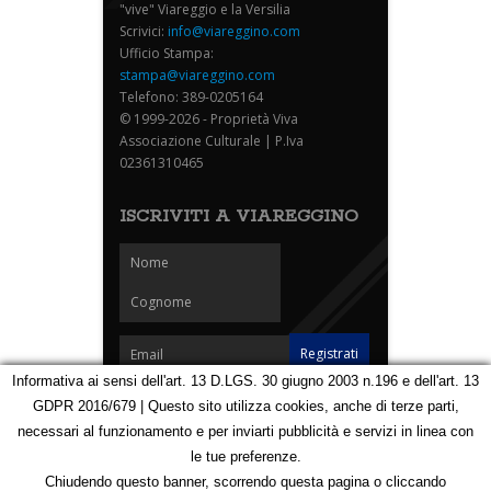
"vive" Viareggio e la Versilia
Scrivici:
info@viareggino.com
Ufficio Stampa:
stampa@viareggino.com
Telefono: 389-0205164
© 1999-2026 - Proprietà Viva
Associazione Culturale | P.Iva
02361310465
ISCRIVITI A VIAREGGINO
Informativa ai sensi dell'art. 13 D.LGS. 30 giugno 2003 n.196 e dell'art. 13
GDPR 2016/679 | Questo sito utilizza cookies, anche di terze parti,
Homepage
Notizie
Speciali
Eventi
Foto Carnevale
necessari al funzionamento e per inviarti pubblicità e servizi in linea con
Foto Viareggino
Partners
Contatti
le tue preferenze.
Privacy e Cookie Policy
Mappa
Chiudendo questo banner, scorrendo questa pagina o cliccando