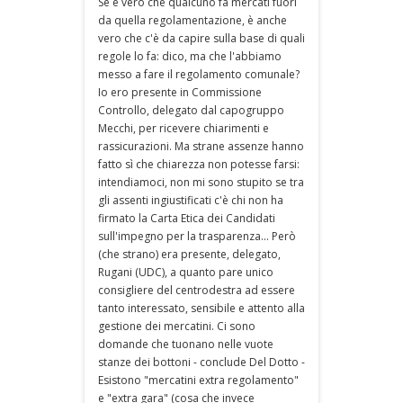
Se è vero che qualcuno fa mercati fuori
da quella regolamentazione, è anche
vero che c'è da capire sulla base di quali
regole lo fa: dico, ma che l'abbiamo
messo a fare il regolamento comunale?
Io ero presente in Commissione
Controllo, delegato dal capogruppo
Mecchi, per ricevere chiarimenti e
rassicurazioni. Ma strane assenze hanno
fatto sì che chiarezza non potesse farsi:
intendiamoci, non mi sono stupito se tra
gli assenti ingiustificati c'è chi non ha
firmato la Carta Etica dei Candidati
sull'impegno per la trasparenza... Però
(che strano) era presente, delegato,
Rugani (UDC), a quanto pare unico
consigliere del centrodestra ad essere
tanto interessato, sensibile e attento alla
gestione dei mercatini. Ci sono
domande che tuonano nelle vuote
stanze dei bottoni - conclude Del Dotto -
Esistono "mercatini extra regolamento"
e "extra gara" (cosa che invece