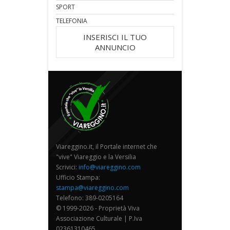
SPORT
TELEFONIA
INSERISCI IL TUO
ANNUNCIO
Viareggino.it, il Portale internet che
"vive" Viareggio e la Versilia
Scrivici:
info@viareggino.com
Ufficio Stampa:
stampa@viareggino.com
Telefono: 389-0205164
© 1999-2026 - Proprietà Viva
Associazione Culturale | P.Iva
02361310465