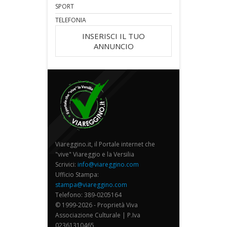
SPORT
TELEFONIA
INSERISCI IL TUO
ANNUNCIO
Viareggino.it, il Portale internet che
"vive" Viareggio e la Versilia
Scrivici:
info@viareggino.com
Ufficio Stampa:
stampa@viareggino.com
Telefono: 389-0205164
© 1999-2026 - Proprietà Viva
Associazione Culturale | P.Iva
02361310465