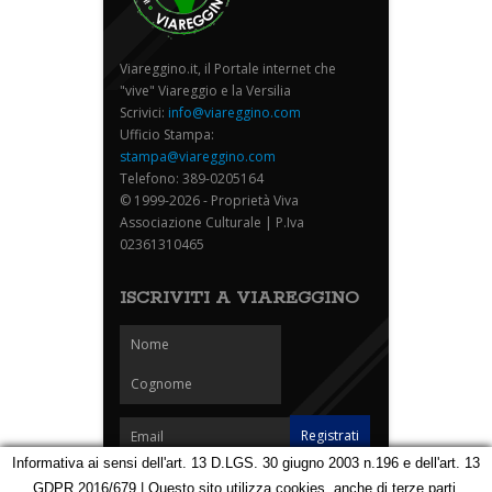
Viareggino.it, il Portale internet che
"vive" Viareggio e la Versilia
Scrivici:
info@viareggino.com
Ufficio Stampa:
stampa@viareggino.com
Telefono: 389-0205164
© 1999-2026 - Proprietà Viva
Associazione Culturale | P.Iva
02361310465
ISCRIVITI A VIAREGGINO
Informativa ai sensi dell'art. 13 D.LGS. 30 giugno 2003 n.196 e dell'art. 13
GDPR 2016/679 | Questo sito utilizza cookies, anche di terze parti,