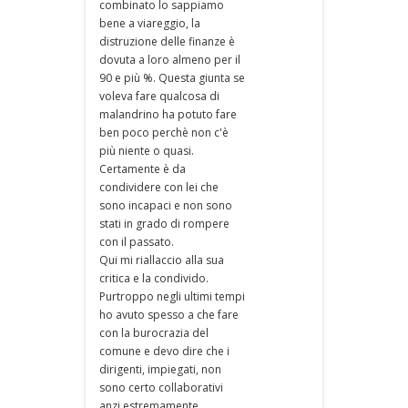
combinato lo sappiamo
bene a viareggio, la
distruzione delle finanze è
dovuta a loro almeno per il
90 e più %. Questa giunta se
voleva fare qualcosa di
malandrino ha potuto fare
ben poco perchè non c'è
più niente o quasi.
Certamente è da
condividere con lei che
sono incapaci e non sono
stati in grado di rompere
con il passato.
Qui mi riallaccio alla sua
critica e la condivido.
Purtroppo negli ultimi tempi
ho avuto spesso a che fare
con la burocrazia del
comune e devo dire che i
dirigenti, impiegati, non
sono certo collaborativi
anzi estremamente