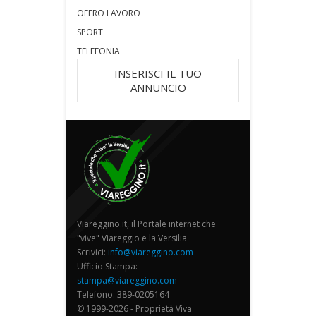
OFFRO LAVORO
SPORT
TELEFONIA
INSERISCI IL TUO
ANNUNCIO
Viareggino.it, il Portale internet che
"vive" Viareggio e la Versilia
Scrivici:
info@viareggino.com
Ufficio Stampa:
stampa@viareggino.com
Telefono: 389-0205164
© 1999-2026 - Proprietà Viva