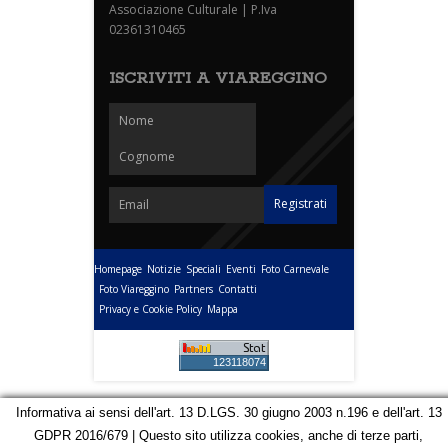
Associazione Culturale | P.Iva
02361310465
ISCRIVITI A VIAREGGINO
Homepage
Notizie
Speciali
Eventi
Foto Carnevale
Foto Viareggino
Partners
Contatti
Privacy e Cookie Policy
Mappa
123118074
Informativa ai sensi dell'art. 13 D.LGS. 30 giugno 2003 n.196 e dell'art. 13
GDPR 2016/679 | Questo sito utilizza cookies, anche di terze parti,