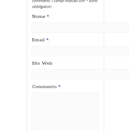
commenti. I campi indicati con * sono
obbligatori.
Nome
*
:
Email
*
:
Sito Web:
Commento
*
: