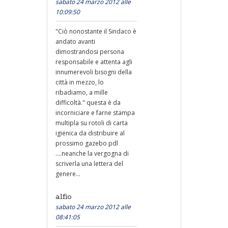
sabato 24 marzo 2012 alle
10:09:50
"Ciò nonostante il Sindaco è
andato avanti
dimostrandosi persona
responsabile e attenta agli
innumerevoli bisogni della
città in mezzo, lo
ribadiamo, a mille
difficoltà." questa è da
incorniciare e farne stampa
multipla su rotoli di carta
igienica da distribuire al
prossimo gazebo pdl
....neanche la vergogna di
scriverla una lettera del
genere...
alfio
sabato 24 marzo 2012 alle
08:41:05