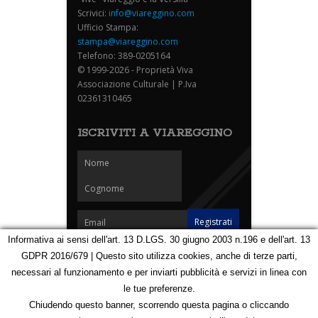
Scrivici:
info@viareggino.com
Ufficio Stampa:
stampa@viareggino.com
Telefono: 389-0205164
© 1999-2026 - Proprietà Viva
Associazione Culturale | P.Iva
02361310465
ISCRIVITI A VIAREGGINO
Informativa ai sensi dell'art. 13 D.LGS. 30 giugno 2003 n.196 e dell'art. 13
GDPR 2016/679 | Questo sito utilizza cookies, anche di terze parti,
Homepage
Notizie
Speciali
Eventi
Foto Carnevale
necessari al funzionamento e per inviarti pubblicità e servizi in linea con
Foto Viareggino
Partners
Contatti
le tue preferenze.
Privacy e Cookie Policy
Mappa
Chiudendo questo banner, scorrendo questa pagina o cliccando