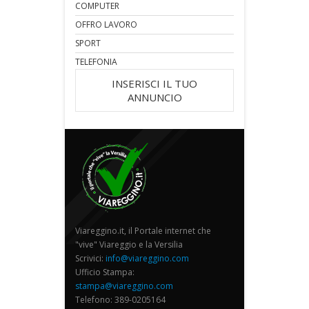
COMPUTER
OFFRO LAVORO
SPORT
TELEFONIA
INSERISCI IL TUO
ANNUNCIO
Viareggino.it, il Portale internet che
"vive" Viareggio e la Versilia
Scrivici:
info@viareggino.com
Ufficio Stampa:
stampa@viareggino.com
Telefono: 389-0205164