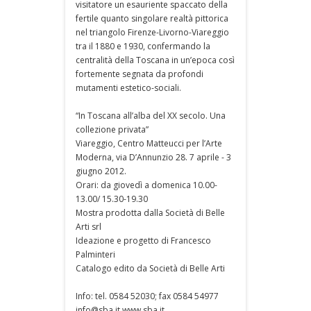
visitatore un esauriente spaccato della
fertile quanto singolare realtà pittorica
nel triangolo Firenze-Livorno-Viareggio
tra il 1880 e 1930, confermando la
centralità della Toscana in un’epoca così
fortemente segnata da profondi
mutamenti estetico-sociali.
“In Toscana all’alba del XX secolo. Una
collezione privata”
Viareggio, Centro Matteucci per l’Arte
Moderna, via D’Annunzio 28. 7 aprile - 3
giugno 2012.
Orari: da giovedì a domenica 10.00-
13.00/ 15.30-19.30
Mostra prodotta dalla Società di Belle
Arti srl
Ideazione e progetto di Francesco
Palminteri
Catalogo edito da Società di Belle Arti
Info: tel. 0584 52030; fax 0584 54977
info@sba.it www.sba.it