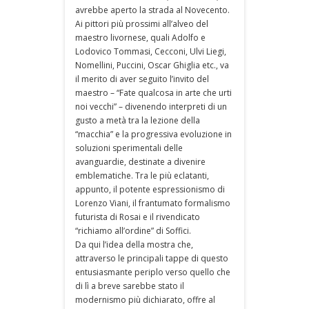
avrebbe aperto la strada al Novecento.
Ai pittori più prossimi all’alveo del
maestro livornese, quali Adolfo e
Lodovico Tommasi, Cecconi, Ulvi Liegi,
Nomellini, Puccini, Oscar Ghiglia etc., va
il merito di aver seguito l’invito del
maestro – “Fate qualcosa in arte che urti
noi vecchi” – divenendo interpreti di un
gusto a metà tra la lezione della
“macchia” e la progressiva evoluzione in
soluzioni sperimentali delle
avanguardie, destinate a divenire
emblematiche. Tra le più eclatanti,
appunto, il potente espressionismo di
Lorenzo Viani, il frantumato formalismo
futurista di Rosai e il rivendicato
“richiamo all’ordine” di Soffici.
Da qui l’idea della mostra che,
attraverso le principali tappe di questo
entusiasmante periplo verso quello che
di lì a breve sarebbe stato il
modernismo più dichiarato, offre al