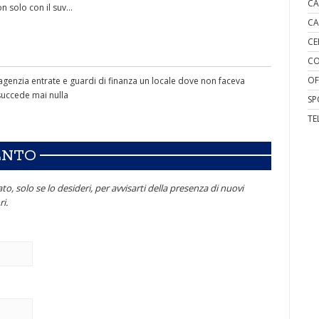
CA
 solo con il suv...
CA
CE
CO
OF
genzia entrate e guardi di finanza un locale dove non faceva
 succede mai nulla
SP
TE
ENTO
to, solo se lo desideri, per avvisarti della presenza di nuovi
i.