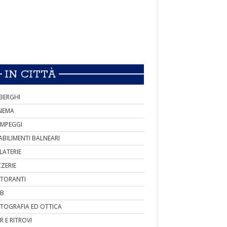
IN CITTÀ
BERGHI
NEMA
MPEGGI
ABILIMENTI BALNEARI
LATERIE
ZZERIE
STORANTI
B
TOGRAFIA ED OTTICA
R E RITROVI