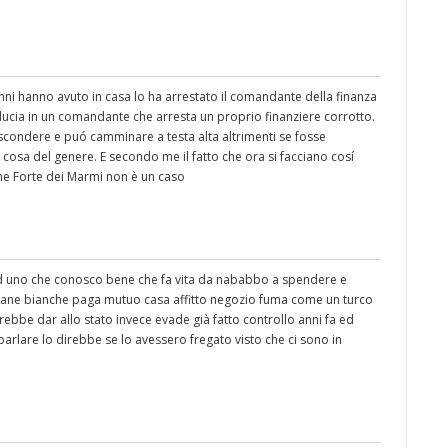
ni hanno avuto in casa lo ha arrestato il comandante della finanza
ucia in un comandante che arresta un proprio finanziere corrotto.
nascondere e puó camminare a testa alta altrimenti se fosse
 cosa del genere. E secondo me il fatto che ora si facciano cosí
me Forte dei Marmi non è un caso
 ad uno che conosco bene che fa vita da nababbo a spendere e
imane bianche paga mutuo casa affitto negozio fuma come un turco
rebbe dar allo stato invece evade già fatto controllo anni fa ed
arlare lo direbbe se lo avessero fregato visto che ci sono in