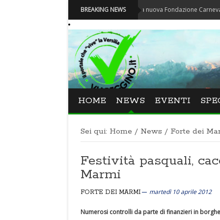
Carnevale - Nominata la nuova Fondazione Carnevale di Viareg
BREAKING NEWS
HOME
NEWS
EVENTI
SPE
Sei qui:
Home
/
News
/
Forte dei Ma
Festività pasquali, cac
Marmi
martedì 10 aprile 2012
FORTE DEI MARMI
Numerosi controlli da parte di finanzieri in borghes