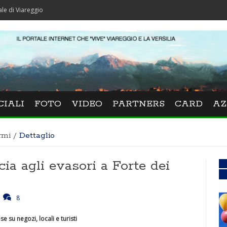
gio
CIALI
FOTO
VIDEO
PARTNERS
CARD
AZ
rmi
/
Dettaglio
cia agli evasori a Forte dei
8
e su negozi, locali e turisti