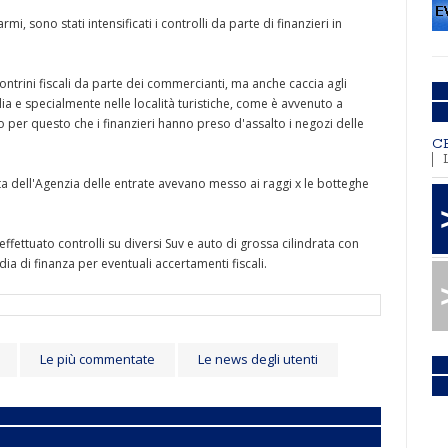
mi, sono stati intensificati i controlli da parte di finanzieri in
ntrini fiscali da parte dei commercianti, ma anche caccia agli
ia e specialmente nelle località turistiche, come è avvenuto a
o per questo che i finanzieri hanno preso d'assalto i negozi delle
C
lta dell'Agenzia delle entrate avevano messo ai raggi x le botteghe
ffettuato controlli su diversi Suv e auto di grossa cilindrata con
ia di finanza per eventuali accertamenti fiscali.
Le più commentate
Le news degli utenti