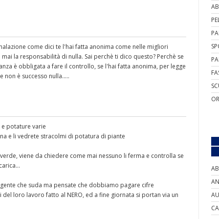
AB
PE
PA
SP
nalazione come dici te l'hai fatta anonima come nelle migliori
 mai la responsabilità di nulla. Sai perchè ti dico questo? Perchè se
PA
anza è obbligata a fare il controllo, se l'hai fatta anonima, per legge
FA
e non è successo nulla.....
SC
OR
 e potature varie
a e li vedrete stracolmi di potatura di piante
i verde, viene da chiedere come mai nessuno li ferma e controlla se
arica...
AB
AN
a gente che suda ma pensate che dobbiamo pagare cifre
ati del loro lavoro fatto al NERO, ed a fine giornata si portan via un
AU
CA