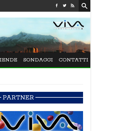
Festival La Versiliana - La direttrice lucchese Beatrice Venezi tor
IENDE
SONDAGGI
CONTATTI
PARTNER