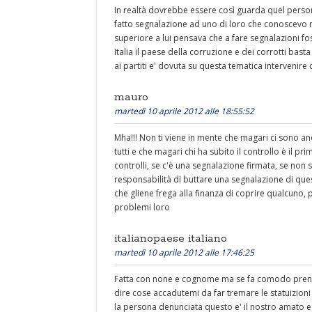
In realtà dovrebbe essere così guarda quel perso
fatto segnalazione ad uno di loro che conoscevo 
superiore a lui pensava che a fare segnalazioni fo
Italia il paese della corruzione e dei corrotti ba
ai partiti e' dovuta su questa tematica intervenire
mauro
martedì 10 aprile 2012 alle 18:55:52
Mha!!! Non ti viene in mente che magari ci sono a
tutti e che magari chi ha subito il controllo è il pri
controlli, se c'è una segnalazione firmata, se non si 
responsabilità di buttare una segnalazione di que
che gliene frega alla finanza di coprire qualcuno,
problemi loro
italianopaese italiano
martedì 10 aprile 2012 alle 17:46:25
Fatta con none e cognome ma se fa comodo prendon
dire cose accadutemi da far tremare le statuizion
la persona denunciata questo e' il nostro amato 