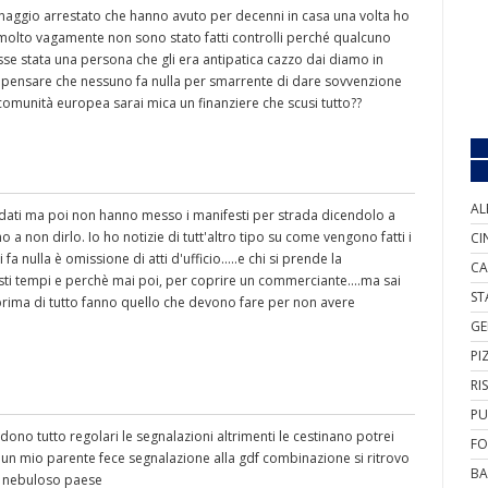
naggio arrestato che hanno avuto per decenni in casa una volta ho
molto vagamente non sono stato fatti controlli perché qualcuno
sse stata una persona che gli era antipatica cazzo dai diamo in
sta pensare che nessuno fa nulla per smarrente di dare sovvenzione
 comunità europea sarai mica un finanziere che scusi tutto??
AL
ndati ma poi non hanno messo i manifesti per strada dicendolo a
mo a non dirlo. Io ho notizie di tutt'altro tipo su come vengono fatti i
CI
fa nulla è omissione di atti d'ufficio.....e chi si prende la
CA
sti tempi e perchè mai poi, per coprire un commerciante....ma sai
ST
 prima di tutto fanno quello che devono fare per non avere
GE
PI
RI
PU
o tutto regolari le segnalazioni altrimenti le cestinano potrei
FO
i un mio parente fece segnalazione alla gdf combinazione si ritrovo
BA
e nebuloso paese