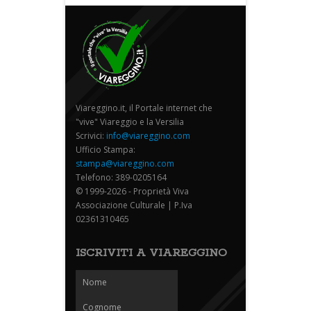
Viareggino.it, il Portale internet che
"vive" Viareggio e la Versilia
Scrivici:
info@viareggino.com
Ufficio Stampa:
stampa@viareggino.com
Telefono: 389-0205164
© 1999-2026 - Proprietà Viva
Associazione Culturale | P.Iva
02361310465
ISCRIVITI A VIAREGGINO