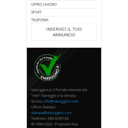
OFFRO LAVORO
SPORT
TELEFONIA
INSERISCI IL TUO
ANNUNCIO
Viareggino.it, il Portale internet che
"vive" Viareggio e la Versilia
Scrivici:
info@viareggino.com
Ufficio Stampa:
stampa@viareggino.com
Telefono: 389-0205164
© 1999-2026 - Proprietà Viva