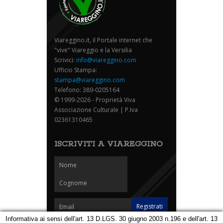
Viareggino.it, il Portale internet che
"vive" Viareggio e la Versilia
Scrivici:
info@viareggino.com
Ufficio Stampa:
stampa@viareggino.com
Telefono: 389-0205164
© 1999-2026 - Proprietà Viva
Associazione Culturale | P.Iva
02361310465
ISCRIVITI A VIAREGGINO
Informativa ai sensi dell'art. 13 D.LGS. 30 giugno 2003 n.196 e dell'art. 13