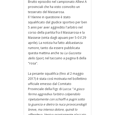
Brutto episodio nel campionato Allievi A
provinciali che ha visto coinvolto un
tesserato del Massarosa.
Il 16enne in questione è stato
squalificato dal giudice sportivo per ben
5 anni per aver aggredito l'arbitro nel
corso della partita fra il Massarosa e la
Massese (vinta dagli apuani per 5-0 il 29
aprile). La notizia ha fatto abbastanza
rumore, tanto da essere pubblicata
questa mattina anche su
La Gazzetta
dello Sport
, nel taccuino a pagina 8 della
"rosa".
La pesante squalifica (fino al 2 maggio
2017) è stata così motivata nel bollettino
ufficiale emesso dal Comitato
Provinciale della Figc di Lucca: "
A gioco
fermo aggrediva l’arbitro colpendolo
ripetutamente con schiaffi e pugni sotto
la guancia e dietro la nuca provocandogli
breve, ma intenso dolore, quindi lo
offendeva. Veniva prontamente placcato