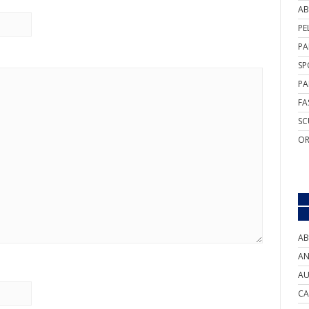
AB
PE
PA
SP
PA
FA
SC
OR
AB
AN
AU
CA