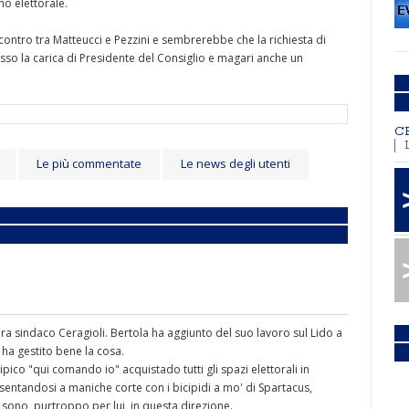
no elettorale.
contro tra Matteucci e Pezzini e sembrerebbe che la richiesta di
sso la carica di Presidente del Consiglio e magari anche un
C
Le più commentate
Le news degli utenti
llora sindaco Ceragioli. Bertola ha aggiunto del suo lavoro sul Lido a
 ha gestito bene la cosa.
ipico "qui comando io" acquistado tutti gli spazi elettorali in
sentandosi a maniche corte con i bicipidi a mo' di Spartacus,
 sono, purtroppo per lui, in questa direzione.