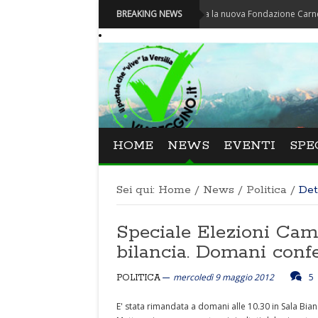
Carnevale - Nominata la nuova Fondazione Carnevale di Vi
BREAKING NEWS
HOME
NEWS
EVENTI
SPE
Sei qui:
Home
/
News
/
Politica
/
Det
Speciale Elezioni Cama
bilancia. Domani conf
mercoledì 9 maggio 2012
5
POLITICA
E' stata rimandata a domani alle 10.30 in Sala Bia