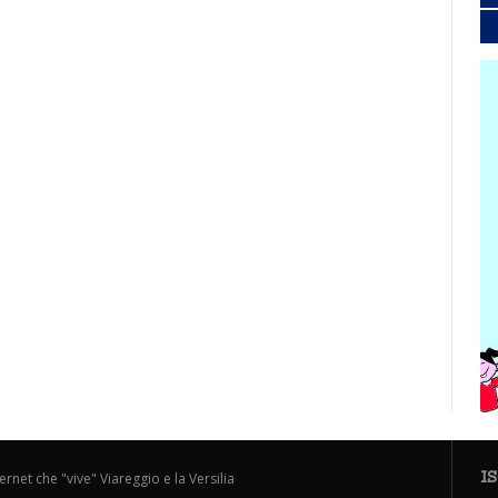
I
ternet che "vive" Viareggio e la Versilia