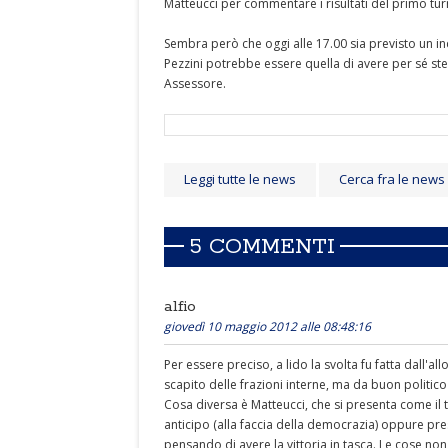
Matteucci per commentare i risultati del primo tur
Sembra però che oggi alle 17.00 sia previsto un in
Pezzini potrebbe essere quella di avere per sé ste
Assessore.
Leggi tutte le news
Cerca fra le news
5 COMMENTI
alfio
giovedì 10 maggio 2012 alle 08:48:16
Per essere preciso, a lido la svolta fu fatta dall'a
scapito delle frazioni interne, ma da buon politico
Cosa diversa è Matteucci, che si presenta come il t
anticipo (alla faccia della democrazia) oppure pre
pensando di avere la vittoria in tasca. Le cose non