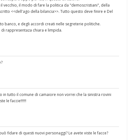
l vecchio, il modo di fare la politica da "demoscristiani", della
itto <<dell'ago della bilancia>>. Tutto questo deve finire e Del
tto banco, e degli accordi creati nelle segreterie politiche.
o di rappresentaza chiara e limpida.
e?
in tutto il comune di camaiore non vorrei che la sinistra rovini
te le faccie!!!!!!
può fidare di questi nuovi personaggi? Le avete viste le facce?