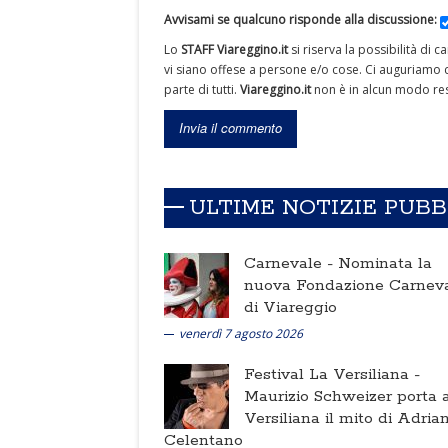
Avvisami se qualcuno risponde alla discussione:
Lo
STAFF Viareggino.it
si riserva la possibilità di 
vi siano offese a persone e/o cose. Ci auguriamo c
parte di tutti.
Viareggino.it
non è in alcun modo res
ULTIME NOTIZIE PUB
Carnevale -
Nominata la
nuova Fondazione Carnev
di Viareggio
venerdì 7 agosto 2026
Festival La Versiliana -
Maurizio Schweizer porta a
Versiliana il mito di Adria
Celentano