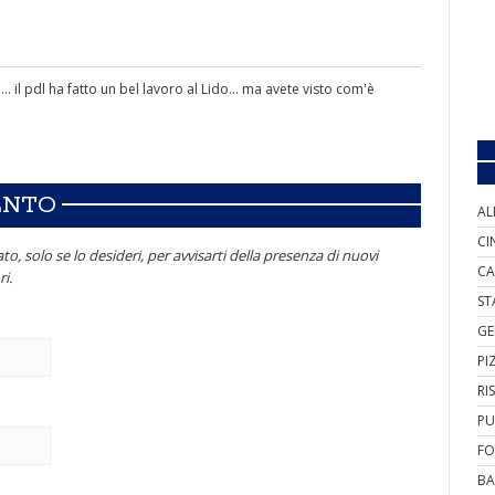
. il pdl ha fatto un bel lavoro al Lido... ma avete visto com'è
ENTO
AL
CI
to, solo se lo desideri, per avvisarti della presenza di nuovi
CA
i.
ST
GE
PI
RI
PU
FO
BA