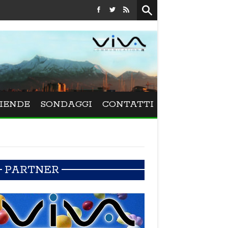
Festival La Versiliana - La direttrice lucchese Beatrice Venezi
IENDE
SONDAGGI
CONTATTI
PARTNER