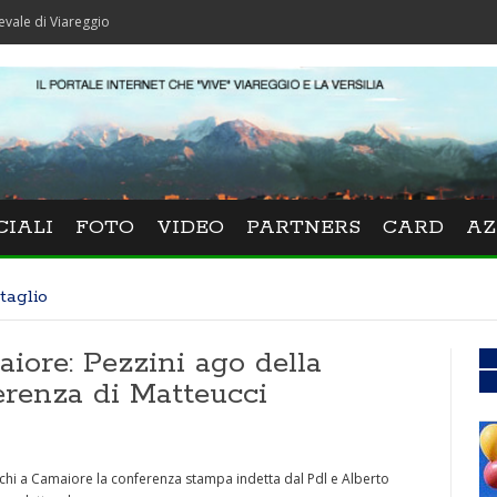
areggio
CIALI
FOTO
VIDEO
PARTNERS
CARD
AZ
taglio
iore: Pezzini ago della
erenza di Matteucci
nchi a Camaiore la conferenza stampa indetta dal Pdl e Alberto