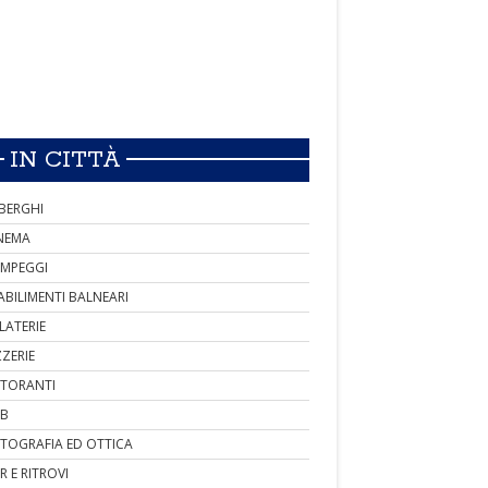
IN CITTÀ
BERGHI
NEMA
MPEGGI
ABILIMENTI BALNEARI
LATERIE
ZZERIE
STORANTI
B
TOGRAFIA ED OTTICA
R E RITROVI