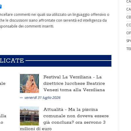
CA
CA
cancellare commenti nei quali sia utilizzato un linguaggio offensivo o
CE
he le discussioni siano affrontate con serenità ed intelligenza da
CO
ponsabile dei commenti inseriti.
OF
SP
TE
BLICATE
Festival La Versiliana -
La
ale
direttrice lucchese Beatrice
Venezi torna alla Versiliana
venerdì 31 luglio 2026
Attualità -
Ma la piscina
lla
comunale non doveva essere
no
già conclusa? ora servono 3
milioni di euro