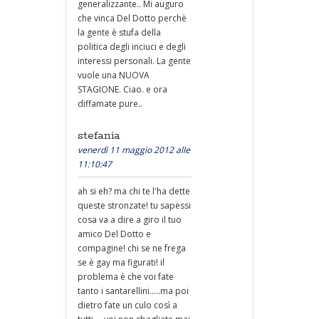
generalizzante.. Mi auguro
che vinca Del Dotto perchè
la gente è stufa della
politica degli inciuci e degli
interessi personali. La gente
vuole una NUOVA
STAGIONE. Ciao. e ora
diffamate pure..
stefania
venerdì 11 maggio 2012 alle
11:10:47
ah si eh? ma chi te l'ha dette
queste stronzate! tu sapessi
cosa va a dire a giro il tuo
amico Del Dotto e
compagine! chi se ne frega
se è gay ma figurati! il
problema è che voi fate
tanto i santarellini.....ma poi
dietro fate un culo così a