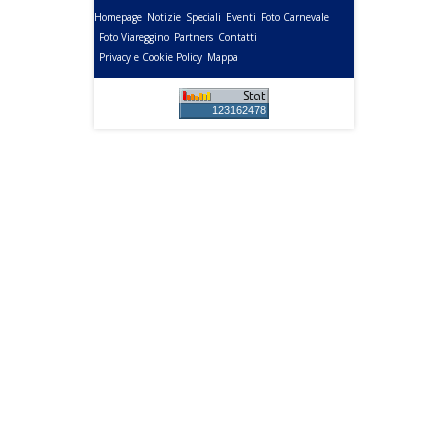
Homepage
Notizie
Speciali
Eventi
Foto Carnevale
Foto Viareggino
Partners
Contatti
Privacy e Cookie Policy
Mappa
123162478