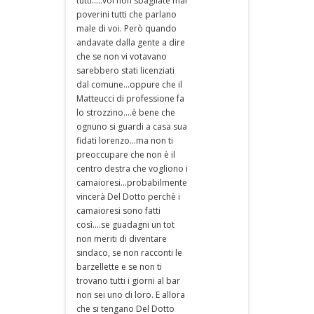
tutti.....voi non sbagliate mai
poverini tutti che parlano
male di voi. Però quando
andavate dalla gente a dire
che se non vi votavano
sarebbero stati licenziati
dal comune...oppure che il
Matteucci di professione fa
lo strozzino....è bene che
ognuno si guardi a casa sua
fidati lorenzo...ma non ti
preoccupare che non è il
centro destra che vogliono i
camaioresi...probabilmente
vincerà Del Dotto perchè i
camaioresi sono fatti
così....se guadagni un tot
non meriti di diventare
sindaco, se non racconti le
barzellette e se non ti
trovano tutti i giorni al bar
non sei uno di loro. E allora
che si tengano Del Dotto