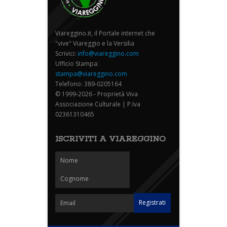
Viareggino.it, il Portale internet che
"vive" Viareggio e la Versilia
Scrivici:
info@viareggino.com
Ufficio Stampa:
stampa@viareggino.com
Telefono: 389-0205164
© 1999-2026 - Proprietà Viva
Associazione Culturale | P.Iva
02361310465
ISCRIVITI A VIAREGGINO