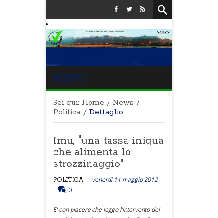
MENU
Sei qui:
Home
/
News
/
Politica
/
Dettaglio
Imu, "una tassa iniqua
che alimenta lo
strozzinaggio"
venerdì 11 maggio 2012
POLITICA
0
E’ con piacere che leggo l’intervento del