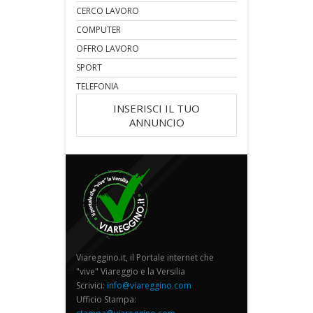
CERCO LAVORO
COMPUTER
OFFRO LAVORO
SPORT
TELEFONIA
INSERISCI IL TUO
ANNUNCIO
Viareggino.it, il Portale internet che
"vive" Viareggio e la Versilia
Scrivici:
info@viareggino.com
Ufficio Stampa: