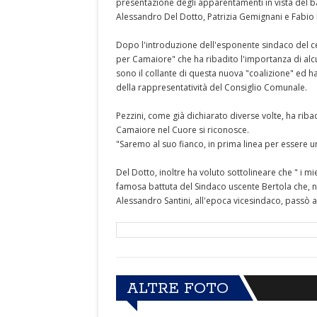
presentazione degli apparentamenti in vista del b
Alessandro Del Dotto, Patrizia Gemignani e Fabio 
Dopo l'introduzione dell'esponente sindaco del cen
per Camaiore" che ha ribadito l'importanza di alcun
sono il collante di questa nuova "coalizione" ed ha
della rappresentatività del Consiglio Comunale.
Pezzini, come già dichiarato diverse volte, ha ribadi
Camaiore nel Cuore si riconosce.
"Saremo al suo fianco, in prima linea per essere u
Del Dotto, inoltre ha voluto sottolineare che " i mi
famosa battuta del Sindaco uscente Bertola che, 
Alessandro Santini, all'epoca vicesindaco, passò a
ALTRE FOTO