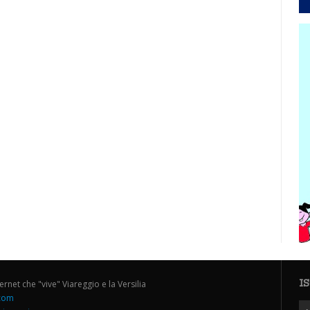
I
ternet che "vive" Viareggio e la Versilia
.com