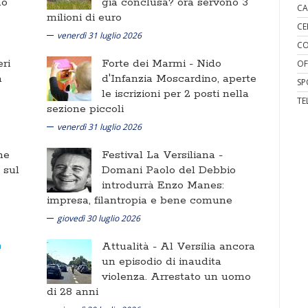
no
già conclusa? ora servono 3
CA
milioni di euro
CE
venerdì 31 luglio 2026
CO
ri
Forte dei Marmi -
Nido
OF
a
d'Infanzia Moscardino, aperte
SP
le iscrizioni per 2 posti nella
TE
sezione piccoli
venerdì 31 luglio 2026
ne
Festival La Versiliana -
i sul
Domani Paolo del Debbio
introdurrà Enzo Manes:
impresa, filantropia e bene comune
giovedì 30 luglio 2026
Attualità -
Al Versilia ancora
un episodio di inaudita
violenza. Arrestato un uomo
di 28 anni