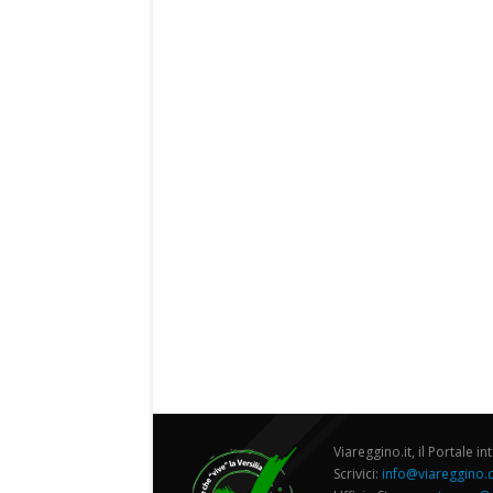
Viareggino.it, il Portale in
Scrivici:
info@viareggino