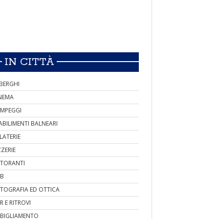
IN CITTÀ
BERGHI
NEMA
MPEGGI
ABILIMENTI BALNEARI
LATERIE
ZZERIE
STORANTI
B
TOGRAFIA ED OTTICA
R E RITROVI
BIGLIAMENTO