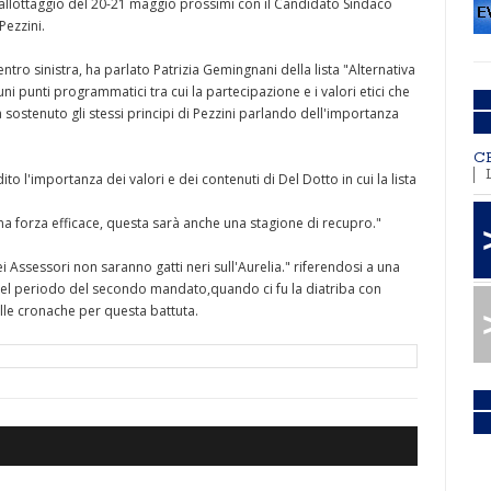
allottaggio del 20-21 maggio prossimi con il Candidato Sindaco
Pezzini.
tro sinistra, ha parlato Patrizia Gemingnani della lista "Alternativa
i punti programmatici tra cui la partecipazione e i valori etici che
 sostenuto gli stessi principi di Pezzini parlando dell'importanza
C
to l'importanza dei valori e dei contenuti di Del Dotto in cui la lista
na forza efficace, questa sarà anche una stagione di recupro."
ei Assessori non saranno gatti neri sull'Aurelia." riferendosi a una
nel periodo del secondo mandato,quando ci fu la diatriba con
lle cronache per questa battuta.