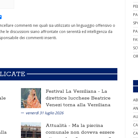
PE
PA
SP
cancellare commenti nei quali sia utilizzato un linguaggio offensivo o
PA
he le discussioni siano affrontate con serenità ed intelligenza da
ponsabile dei commenti inseriti.
FA
SC
OR
BLICATE
Festival La Versiliana -
La
ale
direttrice lucchese Beatrice
AB
Venezi torna alla Versiliana
AN
venerdì 31 luglio 2026
AU
Attualità -
Ma la piscina
CA
lla
comunale non doveva essere
CA