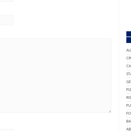
AL
CI
CA
ST
GE
PI
RI
PU
FO
BA
AB