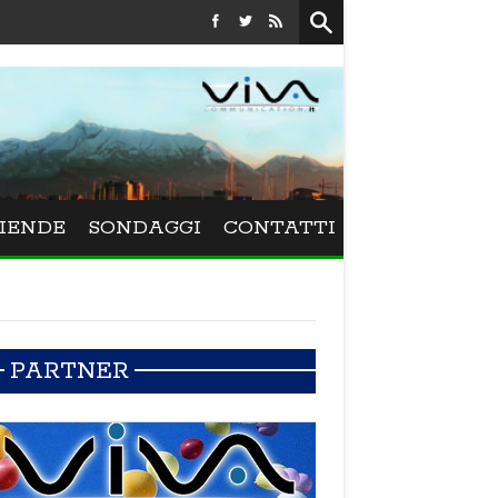
Festival La Versiliana - La direttrice lucchese Beatrice Venezi to
IENDE
SONDAGGI
CONTATTI
PARTNER