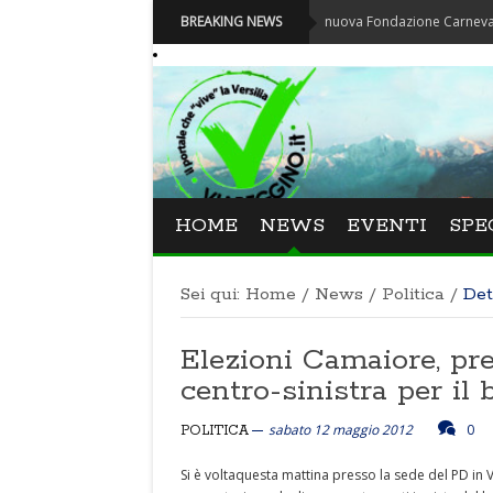
Carnevale - Nominata la nuova Fondazione Carnevale di Viare
BREAKING NEWS
HOME
NEWS
EVENTI
SPE
Sei qui:
Home
/
News
/
Politica
/
Det
Elezioni Camaiore, pre
centro-sinistra per il 
sabato 12 maggio 2012
0
POLITICA
Si è voltaquesta mattina presso la sede del PD in