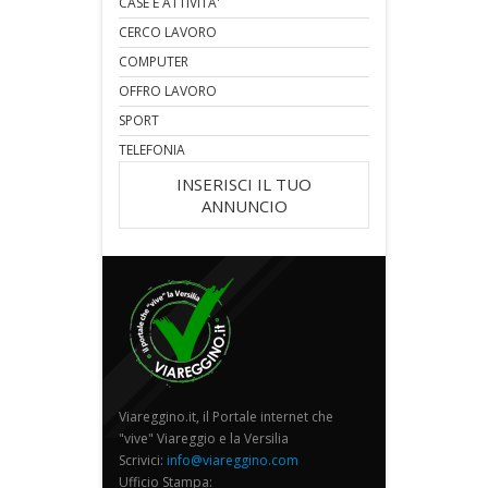
CASE E ATTIVITA'
CERCO LAVORO
COMPUTER
OFFRO LAVORO
SPORT
TELEFONIA
INSERISCI IL TUO
ANNUNCIO
Viareggino.it, il Portale internet che
"vive" Viareggio e la Versilia
Scrivici:
info@viareggino.com
Ufficio Stampa: