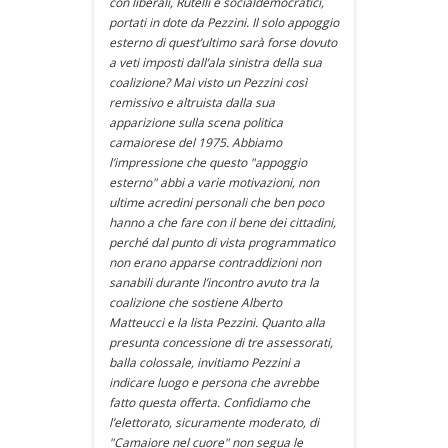
con liberali, Rutelli e socialdemocratici,
portati in dote da Pezzini. Il solo appoggio
esterno di quest’ultimo sarà forse dovuto
a veti imposti dall’ala sinistra della sua
coalizione? Mai visto un Pezzini così
remissivo e altruista dalla sua
apparizione sulla scena politica
camaiorese del 1975. Abbiamo
l’impressione che questo "appoggio
esterno" abbi a varie motivazioni, non
ultime acredini personali che ben poco
hanno a che fare con il bene dei cittadini,
perché dal punto di vista programmatico
non erano apparse contraddizioni non
sanabili durante l’incontro avuto tra la
coalizione che sostiene Alberto
Matteucci e la lista Pezzini. Quanto alla
presunta concessione di tre assessorati,
balla colossale, invitiamo Pezzini a
indicare luogo e persona che avrebbe
fatto questa offerta. Confidiamo che
l’elettorato, sicuramente moderato, di
"Camaiore nel cuore" non segua le