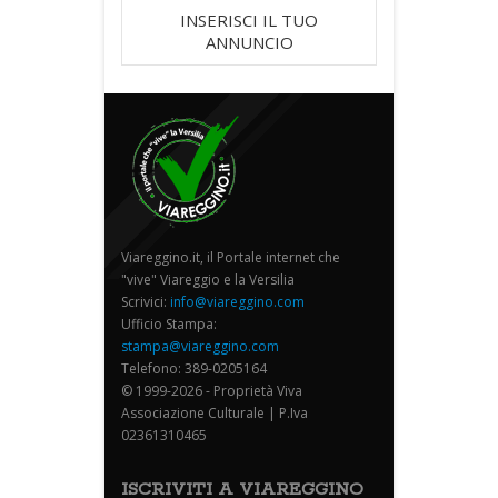
INSERISCI IL TUO
ANNUNCIO
Viareggino.it, il Portale internet che
"vive" Viareggio e la Versilia
Scrivici:
info@viareggino.com
Ufficio Stampa:
stampa@viareggino.com
Telefono: 389-0205164
© 1999-2026 - Proprietà Viva
Associazione Culturale | P.Iva
02361310465
ISCRIVITI A VIAREGGINO