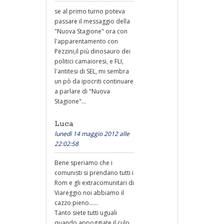
se al primo turno poteva
passare il messaggio della
"Nuova Stagione" ora con
l'apparentamento con
Pezzini,il più dinosauro dei
politici camaioresi, e FLI,
l'antitesi di SEL, mi sembra
un pò da ipocriti continuare
a parlare di "Nuova
Stagione"...
Luca
lunedì 14 maggio 2012 alle
22:02:58
Bene speriamo che i
comunisti si prendano tutti i
Rom e gli extracomunitari di
Viareggio noi abbiamo il
cazzo pieno......
Tanto siete tutti uguali
quando appoggiate il culo