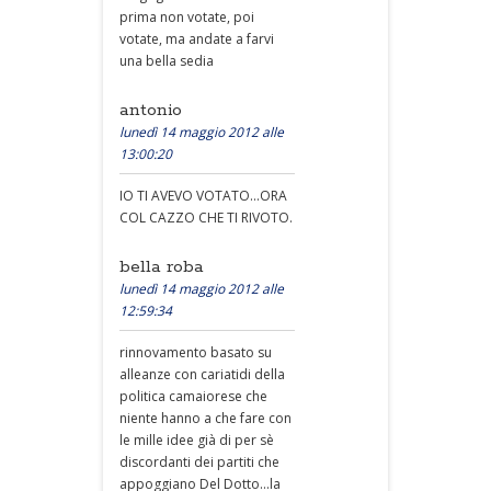
prima non votate, poi
votate, ma andate a farvi
una bella sedia
antonio
lunedì 14 maggio 2012 alle
13:00:20
IO TI AVEVO VOTATO...ORA
COL CAZZO CHE TI RIVOTO.
bella roba
lunedì 14 maggio 2012 alle
12:59:34
rinnovamento basato su
alleanze con cariatidi della
politica camaiorese che
niente hanno a che fare con
le mille idee già di per sè
discordanti dei partiti che
appoggiano Del Dotto...la