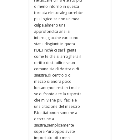
l'attaccare chi vi è stato piu'
o meno intorno in questa
tornata elettorale,parrebbe
piu' logico se non un mea
culpa,almeno una
approfondita analisi
interna,giacché vari sono
stati i disgiunti in quota
PDL.Finchè ci sarà gente
come te che si arrogherà il
diritto di stabilire se un
comune sia di destra o di
sinistra,di centro o di
mezzo si andrà poco
lontano;non restarci male
se di fronte a te la risposta
che mi viene piu' facile é
una citazione del maestro
F.battiato:non sono né a
destra né a
sinstra,semplicemente
sopra!Purtroppo avete
impostato otto mesi