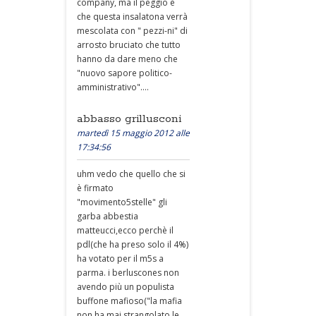
company, ma il peggio è
che questa insalatona verrà
mescolata con " pezzi-ni" di
arrosto bruciato che tutto
hanno da dare meno che
"nuovo sapore politico-
amministrativo"....
abbasso grillusconi
martedì 15 maggio 2012 alle
17:34:56
uhm vedo che quello che si
è firmato
"movimento5stelle" gli
garba abbestia
matteucci,ecco perchè il
pdl(che ha preso solo il 4%)
ha votato per il m5s a
parma. i berluscones non
avendo più un populista
buffone mafioso("la mafia
non ha mai strangolato le