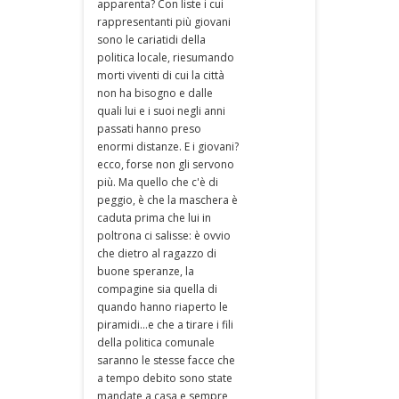
apparenta? Con liste i cui
rappresentanti più giovani
sono le cariatidi della
politica locale, riesumando
morti viventi di cui la città
non ha bisogno e dalle
quali lui e i suoi negli anni
passati hanno preso
enormi distanze. E i giovani?
ecco, forse non gli servono
più. Ma quello che c'è di
peggio, è che la maschera è
caduta prima che lui in
poltrona ci salisse: è ovvio
che dietro al ragazzo di
buone speranze, la
compagine sia quella di
quando hanno riaperto le
piramidi...e che a tirare i fili
della politica comunale
saranno le stesse facce che
a tempo debito sono state
mandate a casa e sempre