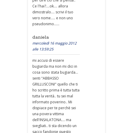
per dire ciò che si pensa..
Ce l'hai?....ok.... allora
dimostralo.... scrivi il tuo
vero nome..... e non uno
pseudonimo......
daniela
mercoledì 16 maggio 2012
alle 13:59:25
mi accusi di essere
bugiarda ma non mi dici in
cosa sono stata bugiarda...
senti "ABBASSO
GRILLUSCONI" quello che ti
ho scritto prima è tutta tutta
tutta la verità.. tu sei mal
informato poverino.. Mi
dispiace per te perchè sei
una povera vittima
dell'INSALATONA.... ma
svegliati.. ti sta dicendo un
sacco fandonie questo