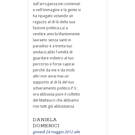
sull'arroganza,nei contenuti
e nell'immagine e la gente vi
ha ripagato votando un
ragazzo al di là della sua
fazione politica.Lui a
ventitre anni brillantemente
lauraeto senza santi in
paradiso e a trenta tuo
sindaco;abbi l'umiltà di
guardare indietro al tuo
percorso e forse capirai
perché da me e da molti
altri non avrai mai un
supporto al di là del tuo
schieramento politico.P.S :
ora abbassa pure il colletto
del Matteucci che abbiamo
riso tutti già abbastanza
DANIELA
DOMENICI
giovedì 24 maggio 2012 alle