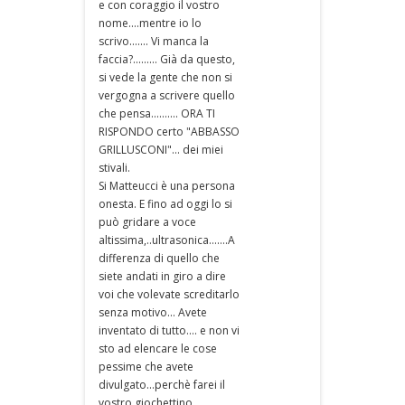
e con coraggio il vostro
nome....mentre io lo
scrivo....... Vi manca la
faccia?......... Già da questo,
si vede la gente che non si
vergogna a scrivere quello
che pensa.......... ORA TI
RISPONDO certo "ABBASSO
GRILLUSCONI"... dei miei
stivali.
Si Matteucci è una persona
onesta. E fino ad oggi lo si
può gridare a voce
altissima,..ultrasonica.......A
differenza di quello che
siete andati in giro a dire
voi che volevate screditarlo
senza motivo... Avete
inventato di tutto.... e non vi
sto ad elencare le cose
pessime che avete
divulgato...perchè farei il
vostro giochettino..