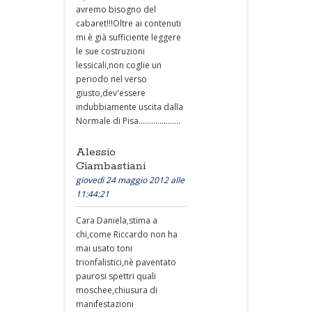
avremo bisogno del
cabaret!!!Oltre ai contenuti
mi è già sufficiente leggere
le sue costruzioni
lessicali,non coglie un
periodo nel verso
giusto,dev'essere
indubbiamente uscita dalla
Normale di Pisa....................
Alessio
Giambastiani
giovedì 24 maggio 2012 alle
11:44:21
Cara Daniela,stima a
chi,come Riccardo non ha
mai usato toni
trionfalistici,nè paventato
paurosi spettri quali
moschee,chiusura di
manifestazioni