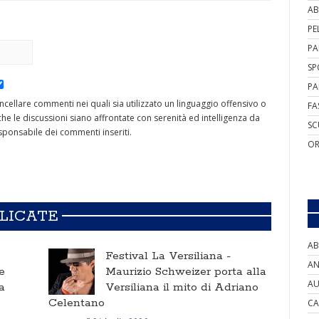
AB
PE
PA
SP
PA
cancellare commenti nei quali sia utilizzato un linguaggio offensivo o
FA
he le discussioni siano affrontate con serenità ed intelligenza da
SC
ponsabile dei commenti inseriti.
OR
BLICATE
AB
Festival La Versiliana -
AN
e
Maurizio Schweizer porta alla
AU
a
Versiliana il mito di Adriano
Celentano
CA