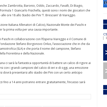
anche Zambrotta, Baronio, Oddo, Zaccardo, Favalli, Di Biagio,
Formula 1 Giancarlo Fisichella, questi sono i nomi dei giocatori che
le ore 18 allo Stadio dei Pini ‘T. Bresciani’ di Viareggio.
one Italiana Allenatori di Calcio), Nazionale Monte dei Paschi e
per la prima volta per una causa importante.
C
 Paschi in collaborazione con l’Esperia Viareggio e il Comune di
a Fondazione Stefano Borgonovo Onlus, l’associazione che in che da
a amiotrofica (SLA) e che porta il nome del campione, Stefano
lla Fiorentina e della Nazionale.
buna ci sarà la fantastica opportunità di battere un calcio di rigore ai
rsi con i grandi campioni del calcio di ieri e di oggi, una emozione
si dovrà presentarsi allo stadio dei Pini con un certo anticipo
azzi fino a 14 anni potranno entrare gratuitamente, l’incasso sarà