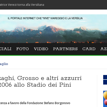
zi torna alla Versiliana
CIALI
FOTO
VIDEO
PARTNERS
CARD
AZ
aglio
aghi, Grosso e altri azzurri
06 allo Stadio dei Pini
icenza a favore della Fondazione Stefano Borgonovo