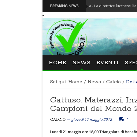
Festival La Versiliana - La direttrice lucchese Beatrice Vene
BREAKING NEWS
HOME
NEWS
EVENTI
SPE
Sei qui:
Home
/
News
/
Calcio
/
Dett
Gattuso, Materazzi, Inz
Campioni del Mondo 20
giovedì 17 maggio 2012
1
CALCIO
Lunedì 21 maggio ore 18,00 Triangolare di benef