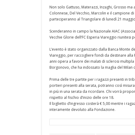
Non solo Gattuso, Materazzi, Inzaghi, Grosso ma 
Colonnese, Del Vecchio, Marcolin e il campione di 
parteciperanno al Triangolare di lunedì 21 maggio al
Scenderanno in campo la Nazionale AIAC (Associazi
Vecchie Glorie dell’FC Esperia Viareggio riunitesi 
L’evento è stato organizzato dalla Banca Monte dei
Viareggio, per raccogliere fondi da destinare all
anni opera a favore dei malati di sclerosi multipl
Borgonovo, che ha indossato la maglia del Milan de
Prima delle tre partite per i ragazzi presenti in tri
portieri presenti alla serata, potranno così misura
in più in una serata da ricordare. Chi vorrà propor
rispetto al fischio d’inizio delle ore 18.
Il biglietto d’ingresso costerà € 5,00 mentre i rag
interamente devoluto alla Fondazione.