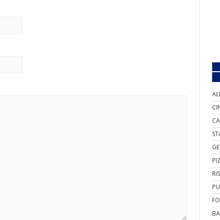
AL
CI
CA
ST
GE
PI
RI
PU
FO
BA