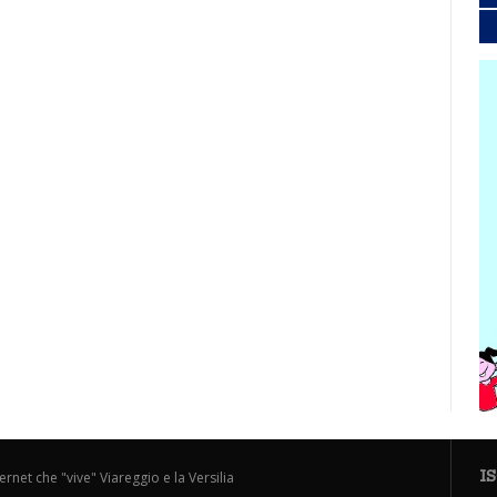
I
ternet che "vive" Viareggio e la Versilia