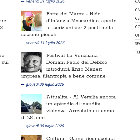
venerdì 31 luglio 2026
CA
CA
Forte dei Marmi -
Nido
CE
ere
d'Infanzia Moscardino, aperte
CO
 3
le iscrizioni per 2 posti nella
sezione piccoli
OF
venerdì 31 luglio 2026
SP
TE
ne
Festival La Versiliana -
i sul
Domani Paolo del Debbio
introdurrà Enzo Manes:
impresa, filantropia e bene comune
giovedì 30 luglio 2026
Attualità -
Al Versilia ancora
un episodio di inaudita
violenza. Arrestato un uomo
di 28 anni
giovedì 30 luglio 2026
Cultura -
Gamc, riconosciuta